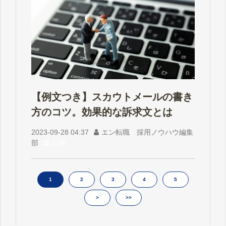
【例文つき】スカウトメールの書き
方のコツ。効果的な訴求文とは
2023-09-28 04:37
エン転職 採用ノウハウ編集
部
応募
1
2
3
4
5
>
>>