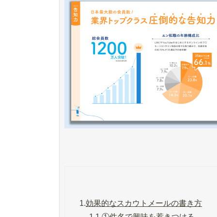
1.
効果的なスカウトメールの書き方
1.1.
①件名で興味を惹きつける