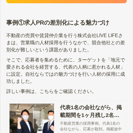
事例①求人PRの差別化による魅力づけ
不動産の売買や賃貸仲介業を行う株式会社LIVE LIFEさ
まは、営業職の人材採用を行うなかで、競合他社との差
別化が難しいという課題がありました。
そこで、応募者を集めるために、ターゲットを「地元で
愛される会社を経営する、代表の人柄に惹かれる人材」
に設定。自社ならではの魅力づけを行い人材の採用に成
功しました。
詳しい事例は、こちらをご確認ください。
代表1名の会社ながら、掲
載期間を1ヶ月残し2名の
採用成功を実現！
不動産営業の採用事例。代表1名の
会社ながら、応募が殺到。掲載途中