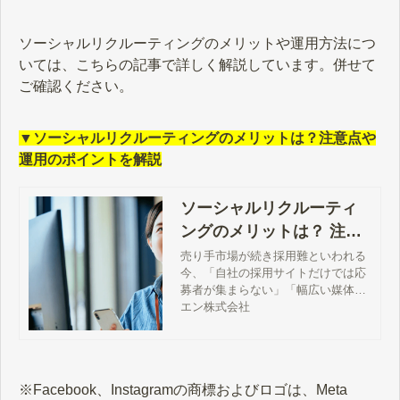
ソーシャルリクルーティングのメリットや運用方法につ
いては、こちらの記事で詳しく解説しています。併せて
ご確認ください。
▼ソーシャルリクルーティングのメリットは？注意点や
運用のポイントを解説
ソーシャルリクルーティ
ングのメリットは？ 注意
点や運用のポイントを解
売り手市場が続き採用難といわれる
今、「自社の採用サイトだけでは応
説
募者が集まらない」「幅広い媒体で
求人広告を出したいけれど、採用コ
エン株式会社
ストをかけられない」といった悩み
を持つ人事・採用担当者の方もいる
のではないでしょうか。自社にマッ
チする求職者と効率よく出会うため
※Facebook、Instagramの商標およびロゴは、Meta
の採用手法の一つに、“ソーシャルリ