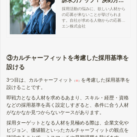
訴求力アップ！ 決め方や
ポイントを解説
採用活動の悩みに、欲しい人材から
の応募が来ないことが挙げられま
す。自社が求める人物からの応募に
つなげるためには、採用ターゲット
エン株式会社
に魅力が伝わる求人広告やコンテン
ツの工夫が欠かせません。本記事で
は、採用ターゲットを設定する目的
や決め方、ポイントについて解説し
ます。
③カルチャーフィットを考慮した採用基準を
設ける
3つ目は、カルチャーフィット
を考慮した採用基準を
（
※
）
設けることです。
即戦力となる人材を求めるあまり、スキル・経歴・資格
などの採用基準を高く設定しすぎると、条件に合う人材
がなかなか見つからないケースがあります。
採用ターゲットとなる人材を見極める際は、企業文化や
ビジョン、価値観といったカルチャーフィットの観点を