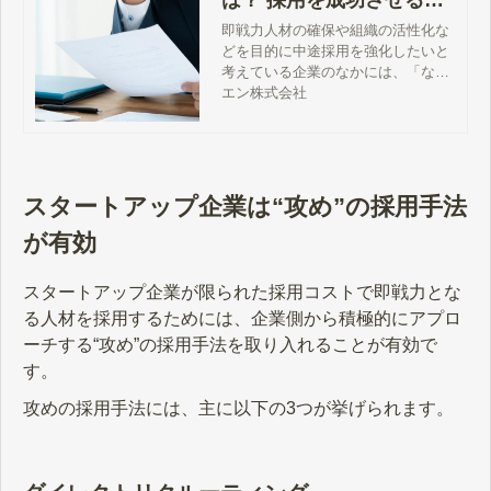
めの5つの解決策
即戦力人材の確保や組織の活性化な
どを目的に中途採用を強化したいと
考えている企業のなかには、「なか
なか採用につながらない」「採用し
エン株式会社
た人材が定着しない」などの課題を
抱えているケースもあるのではない
でしょうか。この記事では、中途採
用における課題を振り返りながら、
採用を成功させるための解決策につ
スタートアップ企業は“攻め”の採用手法
いて解説します。
が有効
スタートアップ企業が限られた採用コストで即戦力とな
る人材を採用するためには、企業側から積極的にアプロ
ーチする“攻め”の採用手法を取り入れることが有効で
す。
攻めの採用手法には、主に以下の3つが挙げられます。