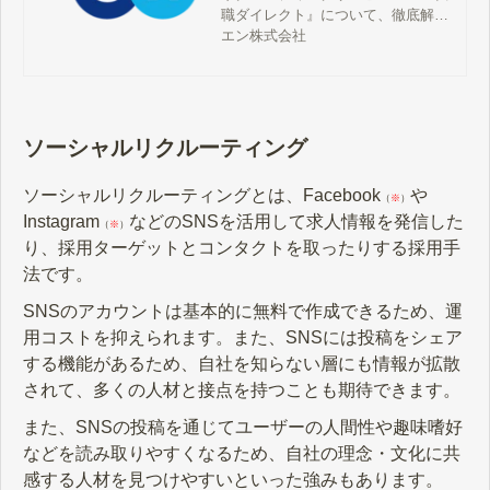
職ダイレクト』について、徹底解説
します。特長や強みは？料金形態
エン株式会社
は？他サービスとの違いは？など、
公式サイトならではの情報をもとに
説明します。
ソーシャルリクルーティング
ソーシャルリクルーティングとは、Facebook
や
（
※
）
Instagram
などのSNSを活用して求人情報を発信した
（
※
）
り、採用ターゲットとコンタクトを取ったりする採用手
法です。
SNSのアカウントは基本的に無料で作成できるため、運
用コストを抑えられます。また、SNSには投稿をシェア
する機能があるため、自社を知らない層にも情報が拡散
されて、多くの人材と接点を持つことも期待できます。
また、SNSの投稿を通じてユーザーの人間性や趣味嗜好
などを読み取りやすくなるため、自社の理念・文化に共
感する人材を見つけやすいといった強みもあります。