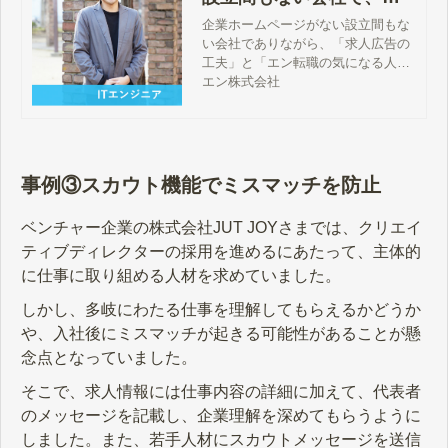
ンジニア経験者を採用成
企業ホームページがない設立間もな
い会社でありながら、「求人広告の
功！
工夫」と「エン転職の気になる人材
マッチング機能」の活用で、プログ
エン株式会社
ラマ経験を持つ即戦力人材の採用に
成功！採用成功した実際の求人広告
もご紹介しています。
事例③スカウト機能でミスマッチを防止
ベンチャー企業の株式会社JUT JOYさまでは、クリエイ
ティブディレクターの採用を進めるにあたって、主体的
に仕事に取り組める人材を求めていました。
しかし、多岐にわたる仕事を理解してもらえるかどうか
や、入社後にミスマッチが起きる可能性があることが懸
念点となっていました。
そこで、求人情報には仕事内容の詳細に加えて、代表者
のメッセージを記載し、企業理解を深めてもらうように
しました。また、若手人材にスカウトメッセージを送信