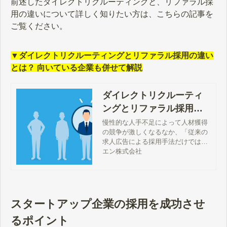
前述したダイレクトリクルーティングと、リファラル採
用の違いについて詳しく知りたい方は、こちらの記事を
ご覧ください。
▼ダイレクトリクルーティングとリファラル採用の違い
とは？ 向いている企業も併せて解説
ダイレクトリクルーティ
ングとリファラル採用の
違いとは？ 向いている企
慢性的な人手不足によって人材獲得
の競争が激しくなるなか、「従来の
業も併せて解説
求人広告による採用手法だけでは、
自社にマッチする優秀な人材確保が
エン株式会社
難しい」と悩んでいる企業の課題を
解消する新たな採用手法の一つとし
て、“ダイレクトリクルーティン
グ”が注目を集めています。この記事
では、ダイレクトリクルーティング
スタートアップ企業の採用を成功させ
の概要をはじめ、リファラル採用と
るポイント
の違い、ダイレクトリクルーティン