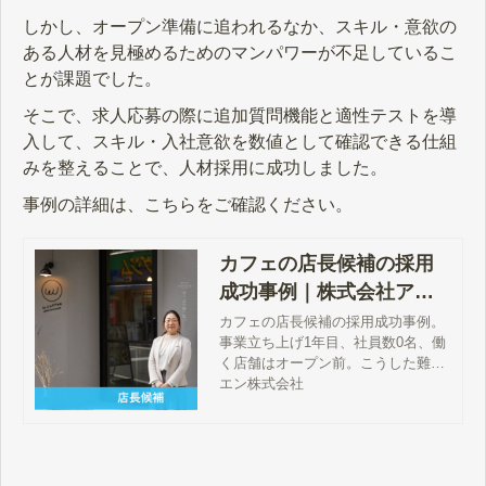
しかし、オープン準備に追われるなか、スキル・意欲の
ある人材を見極めるためのマンパワーが不足しているこ
とが課題でした。
そこで、求人応募の際に追加質問機能と適性テストを導
入して、スキル・入社意欲を数値として確認できる仕組
みを整えることで、人材採用に成功しました。
事例の詳細は、こちらをご確認ください。
カフェの店長候補の採用
成功事例｜株式会社アミ
ーゴ
カフェの店長候補の採用成功事例。
事業立ち上げ1年目、社員数0名、働
く店舗はオープン前。こうした難し
い状況が揃う中でも、40名の応募を
エン株式会社
集め、即戦力となる経験者を2名採
用できました。どのように経験者の
応募を集めたのか、詳しく解説して
います。