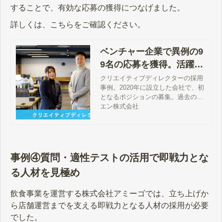
することで、有効な応募の獲得につなげました。
詳しくは、こちらをご確認ください。
ベンチャー企業で異例の9
9名の応募を獲得。活躍人
材2名の入社に成功！
クリエイティブディレクターの採用
事例。2020年に設立した会社で、初
となるポジションの募集。過去の採
用実績がなく、効果も読みにくかっ
エン株式会社
た中、99名の応募を集め、2名の採
用に成功しました。活躍人材の入社
につなげられた理由を解説していま
す。
事例④質問・適性テストの活用で即戦力とな
る人材を見極め
飲食事業を運営する株式会社アミーゴでは、立ち上げか
ら店舗運営までを支える即戦力となる人材の採用が必要
でした。