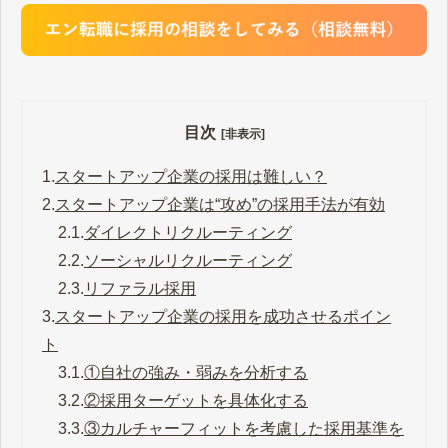
目次
[非表示]
1.
スタートアップ企業の採用は難しい？
2.
スタートアップ企業は“攻め”の採用手法が有効
2.1.
ダイレクトリクルーティング
2.2.
ソーシャルリクルーティング
2.3.
リファラル採用
3.
スタートアップ企業の採用を成功させるポイン
ト
3.1.
①自社の強み・弱みを分析する
3.2.
②採用ターゲットを具体化する
3.3.
③カルチャーフィットを考慮した採用基準を