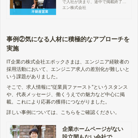
で入社が決まり、途中で掲載終了
に！採用予定1名のところ、意欲あ
エン株式会社
る応募者との出会いで2名採用とな
りました。
事例②気になる人材に積極的なアプローチを
実施
IT企業の株式会社エポックさまは、エンジニア経験者の
採用活動において、エンジニア求人の差別化が難しいと
いう課題がありました。
そこで、求人情報に“従業員ファースト”というスタンス
や、代表メッセージ、働くうえでの魅力など中心に掲
載。これにより応募の獲得につながりました。
詳しい事例については、こちらをご確認ください。
企業ホームページがない
設立間もない会社で、エ