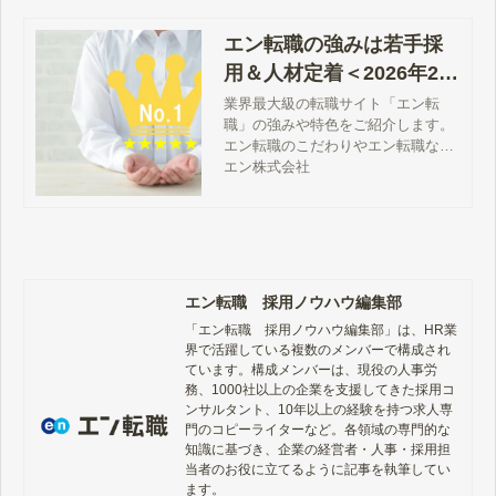
説します。
エン転職の強みは若手採
用＆人材定着＜2026年2月
更新＞│若手会員比率は
業界最大級の転職サイト「エン転
職」の強みや特色をご紹介します。
「業界No.１」！
エン転職のこだわりやエン転職なら
ではの特徴、さらにはエン転職によ
エン株式会社
る採用成功事例などを一気にご紹
介！採用活動をお考えの方に役立つ
情報をふんだんにお届けします。
エン転職 採用ノウハウ編集部
「エン転職　採用ノウハウ編集部」は、HR業
界で活躍している複数のメンバーで構成され
ています。構成メンバーは、現役の人事労
務、1000社以上の企業を支援してきた採用コ
ンサルタント、10年以上の経験を持つ求人専
門のコピーライターなど。各領域の専門的な
知識に基づき、企業の経営者・人事・採用担
当者のお役に立てるように記事を執筆してい
ます。
