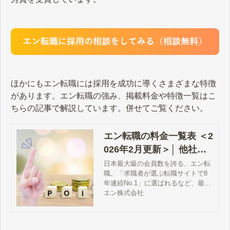
ほかにもエン転職には採用を成功に導くさまざまな特徴
があります。エン転職の強み、掲載料金や特徴一覧はこ
ちらの記事で解説しています。併せてご覧ください。
エン転職の料金一覧表 ＜2
026年2月更新＞│ 他社と
の違い・採用事例まで徹
日本最大級の会員数を誇る、エン転
職。「求職者が選ぶ転職サイトで8
底解説
年連続No.1」に選ばれるなど、最も
注目度が高い求人サイトです。そん
エン株式会社
なエン転職の基本料金から、基本料
金よりお得に求人を掲載する方法、
他の求人サイトとの違いまで徹底解