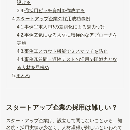
設ける
3.4.
④採用ピッチ資料を作成する
4.
スタートアップ企業の採用成功事例
4.1.
事例①求人PRの差別化による魅力づけ
4.2.
事例②気になる人材に積極的なアプローチを
実施
4.3.
事例③スカウト機能でミスマッチを防止
4.4.
事例④質問・適性テストの活用で即戦力とな
る人材を見極め
5.
まとめ
スタートアップ企業の採用は難しい？
スタートアップ企業は、設立して間もないことから、知
名度・採用実績が少なく、人材獲得が難しいといわれて