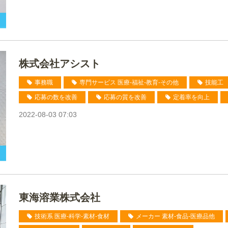
株式会社アシスト
事務職
専門サービス 医療-福祉-教育-その他
技能工
応募の数を改善
応募の質を改善
定着率を向上
2022-08-03 07:03
東海溶業株式会社
技術系 医療-科学-素材-食材
メーカー 素材-食品-医療品他