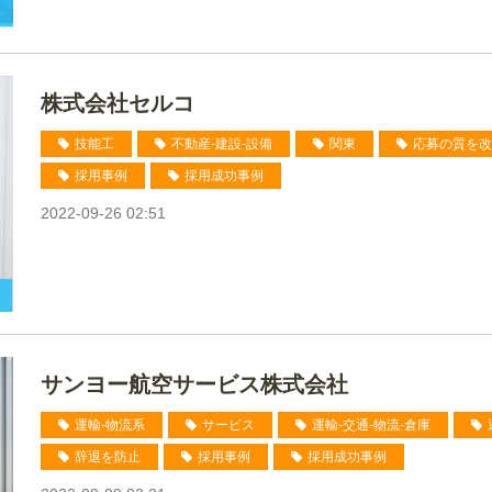
株式会社セルコ
技能工
不動産-建設-設備
関東
応募の質を改
採用事例
採用成功事例
2022-09-26 02:51
サンヨー航空サービス株式会社
運輸-物流系
サービス
運輸-交通-物流-倉庫
辞退を防止
採用事例
採用成功事例