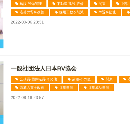
施設-設備管理
不動産-建設-設備
関東
中部
応募の質を改善
採用工数を削減
辞退を防止
2022-09-06 23:31
一般社団法人日本RV協会
公務員-団体職員-その他
業種-その他
関東
応募の質を改善
採用事例
採用成功事例
2022-08-18 23:57