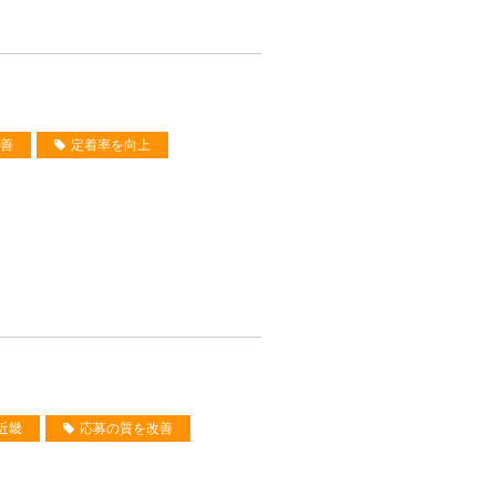
善
定着率を向上
近畿
応募の質を改善