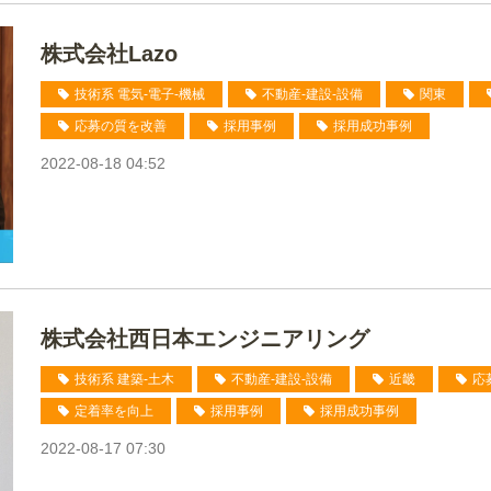
株式会社Lazo
技術系 電気-電子-機械
不動産-建設-設備
関東
応募の質を改善
採用事例
採用成功事例
2022-08-18 04:52
株式会社西日本エンジニアリング
技術系 建築-土木
不動産-建設-設備
近畿
応
定着率を向上
採用事例
採用成功事例
2022-08-17 07:30