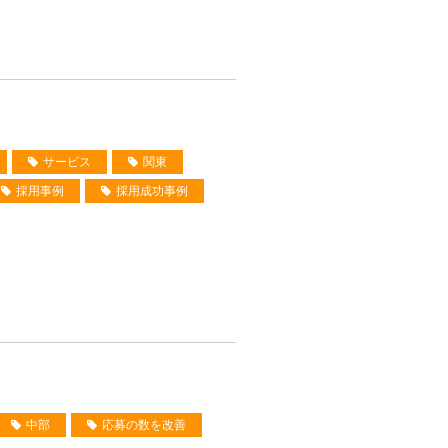
サービス
関東
採用事例
採用成功事例
中部
応募の数を改善