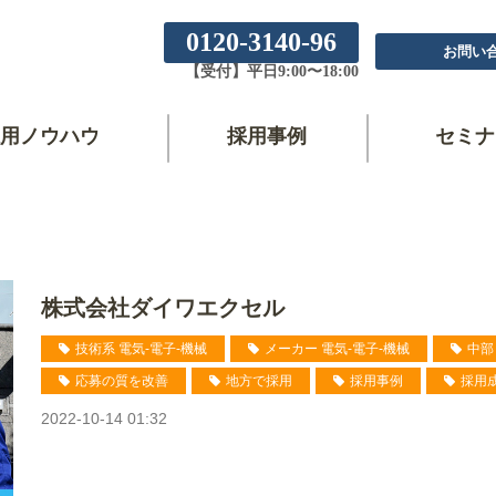
0120-3140-96
お問い
【受付】平日9:00〜18:00
用ノウハウ
採用事例
セミナ
株式会社ダイワエクセル
技術系 電気-電子-機械
メーカー 電気-電子-機械
中部
応募の質を改善
地方で採用
採用事例
採用
2022-10-14 01:32