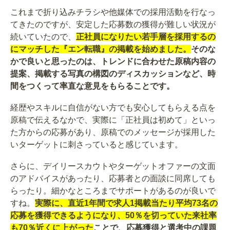
これまで折り込みチラシや他媒体での採用活動を行なっ
てきたのですが、安定した応募数の獲得が難しい状況が
続いていたので、
正社員になりたい若手層を採用するの
にマッチした『エン転職』の掲載を始めました。
そのな
かで良いと思ったのは、トレンドに合わせた原稿内容の
提案、掲載する写真の構図のディスカッションなど、時
間をつくって率直な意見をもらることです。
経歴やスキルに自信がない方でも安心してもらえる点を
原稿で伝えるなかで、実際に「正社員は初めて」といっ
た方からの応募があり、原稿でのメッセージが採用した
いターゲットに刺さっていると感じています。
さらに、デイリースカウトやターゲットオファーの文面
のアドバイスがあったり、応募者との面談に同席しても
らったり。細かなところまでサポートがあるのが良いで
すね。
実際に、直近1年間で求人1掲載当たり平均73名の
応募を獲得できるようになり、50％を切っていた来社率
も70％近くに上がった
ことで、応募獲得と選考中の課題