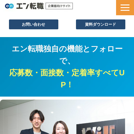
お問い合わせ
資料ダウンロード
サービス一覧
エン転職独自の機能とフォロー
採用ノウハウ
で、
採用事例
応募数・面接数・定着率すべてU
セミナー情報
お役立ち資料
P！