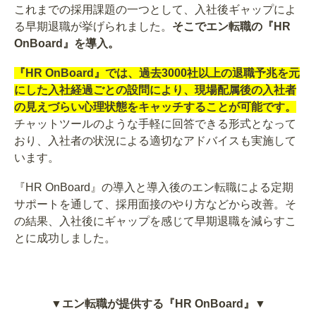
これまでの採用課題の一つとして、入社後ギャップによ
る早期退職が挙げられました。
そこでエン転職の『HR
OnBoard』を導入。
『HR OnBoard』では、過去3000社以上の退職予兆を元
にした入社経過ごとの設問により、現場配属後の入社者
の見えづらい心理状態をキャッチすることが可能です。
チャットツールのような手軽に回答できる形式となって
おり、入社者の状況による適切なアドバイスも実施して
います。
『HR OnBoard』の導入と導入後のエン転職による定期
サポートを通して、採用面接のやり方などから改善。そ
の結果、入社後にギャップを感じて早期退職を減らすこ
とに成功しました。
▼エン転職が提供する『HR OnBoard』▼