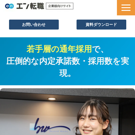
お問い合わせ
資料ダウンロード
サービス一覧
若手層の通年採用
で、
採用ノウハウ
圧倒的な内定承諾数・採用数を実
採用事例
現。
セミナー情報
お役立ち資料