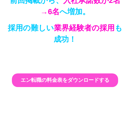
前回掲載から、
入社承諾数が2名
→6名
へ増加。
採用の難しい
業界経験者の採用
も
成功！
エン転職の料金表をダウンロードする