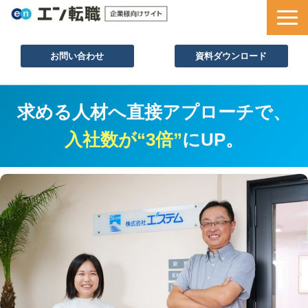
お問い合わせ
資料ダウンロード
サービス一覧
求める人材へ直接アプローチで、
採用ノウハウ
入社数が“3倍”
にUP。
採用事例
セミナー情報
お役立ち資料