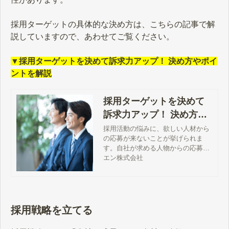
採用ターゲットの具体的な決め方は、こちらの記事で解
説していますので、あわせてご覧ください。
▼採用ターゲットを決めて訴求力アップ！ 決め方やポイ
ントを解説
採用ターゲットを決めて
訴求力アップ！ 決め方や
ポイントを解説
採用活動の悩みに、欲しい人材から
の応募が来ないことが挙げられま
す。自社が求める人物からの応募に
つなげるためには、採用ターゲット
エン株式会社
に魅力が伝わる求人広告やコンテン
ツの工夫が欠かせません。本記事で
は、採用ターゲットを設定する目的
や決め方、ポイントについて解説し
ます。
採用戦略を立てる