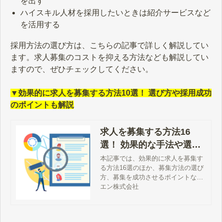
を出す
ハイスキル人材を採用したいときは紹介サービスなど
を活用する
採用方法の選び方は、こちらの記事で詳しく解説してい
ます。求人募集のコストを抑える方法なども解説してい
ますので、ぜひチェックしてください。
▼効果的に求人を募集する方法10選！ 選び方や採用成功
のポイントも解説
求人を募集する方法16
選！ 効果的な手法や選び
方、採用成功のコツも解
本記事では、効果的に求人を募集す
る方法16選のほか、募集方法の選び
説
方、募集を成功させるポイントなど
を解説します。求人募集のコストを
エン株式会社
なるべく抑える方法も紹介しますの
で、採用活動にお悩み方はぜひご覧
ください。