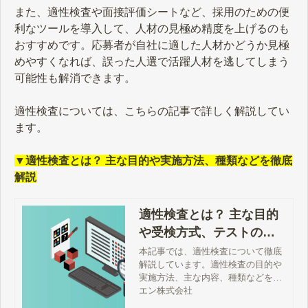
また、適性検査や面接評価シートなど、採用のための便
利なツールを導入して、人材の見極め精度を上げるのも
おすすめです。応募者が自社に適した人材かどうか見極
めやすくなれば、誤った人選で活躍人材を逃してしまう
可能性も解消できます。
適性検査については、こちらの記事で詳しく解説してい
ます。
▼適性検査とは？ 主な目的や実施方法、種類などを徹底
解説
適性検査とは？ 主な目的
や受検方式、テストの種
類などを徹底解説
本記事では、適性検査について徹底
解説しています。適性検査の目的や
実施方法、主な内容、種類などをご
説明しますので、ぜひ参考にしてく
エン株式会社
ださい。適性検査を行なって、採用