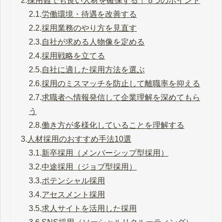
2.
採用難でも良い人材を確保する！ 8つのポイント
2.1.
労働環境・待遇を改善する
2.2.
採用業務のやり方を見直す
2.3.
自社が求める人物像を定める
2.4.
採用戦略を立てる
2.5.
自社に適した採用方法を選ぶ
2.6.
採用のミスマッチを防止して離職率を抑える
2.7.
求職者へ情報発信して企業理解を深めてもら
う
2.8.
働き方が多様化していることを理解する
3.
人材採用のおすすめ手法10選
3.1.
新卒採用（メンバーシップ型採用）
3.2.
中途採用（ジョブ型採用）
3.3.
ポテンシャル採用
3.4.
アセスメント採用
3.5.
求人サイトを活用した採用