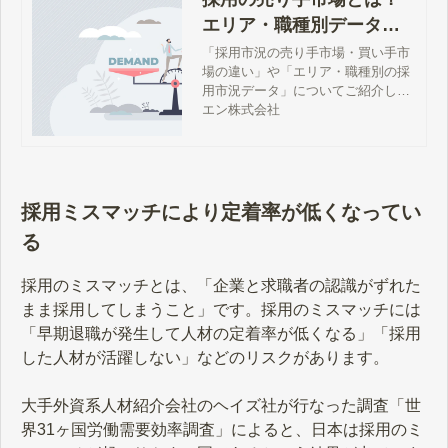
エリア・職種別データと
企業に求められる10の対
「採用市況の売り手市場・買い手市
場の違い」や「エリア・職種別の採
策
用市況データ」についてご紹介しま
す。さらに、「売り手市場がおよぼ
エン株式会社
す企業の採用への影響」「企業に求
められる10の対策」を詳しく解説し
ていきます。
採用ミスマッチにより定着率が低くなってい
る
採用のミスマッチとは、「企業と求職者の認識がずれた
まま採用してしまうこと」です。採用のミスマッチには
「早期退職が発生して人材の定着率が低くなる」「採用
した人材が活躍しない」などのリスクがあります。
大手外資系人材紹介会社のヘイズ社が行なった調査「世
界31ヶ国労働需要効率調査」によると、日本は採用のミ