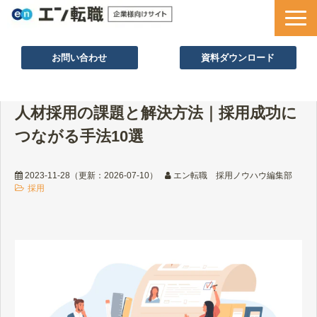
お問い合わせ
資料ダウンロード
サービス一覧
人材採用の課題と解決方法｜採用成功に
採用ノウハウ
つながる手法10選
採用事例
セミナー情報
2023-11-28
（更新：
2026-07-10
）
エン転職 採用ノウハウ編集部
採用
お役立ち資料