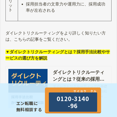
リ
採用担当者の文章力や運用力に、採用成功
ッ
ト
率が左右される
ダイレクトリクルーティングをより詳しく知りたい方
は、こちらの記事をご覧ください。
▼ダイレクトリクルーティングとは？採用手法比較やサ
ービスの選び方を解説
ダイレクトリクルーティ
ングとは？従来の採用方
法との比較・サービスの
ダイレクトリクルーティングの基礎
サイヨウ クル
知識や他の採用手法との違い、自社
選び方
0120-3140
に合ったダイレクトリクルーティン
グサービスの選び方まで徹底解説し
エン株式会社
エン転職に
-96
ております。本記事でしかご紹介し
無料相談する
ていないノウハウが満載となります
ので、ぜひご参考ください。