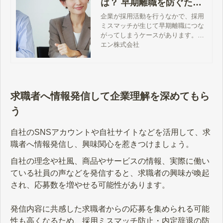
は？ 早期離職を防ぐため
の4つの対策
企業が採用活動を行うなかで、採用
ミスマッチが生じて早期離職につな
がってしまうケースがあります。従
業員が早期離職すると、採用コスト
エン株式会社
の損失につながるほか、ほかの従業
員のモチベーション低下や生産性の
低下を招く可能性があるため、対策
が求められます。この記事では、採
用ミスマッチが起こる主な理由と早
求職者へ情報発信して企業理解を深めてもら
期離職を防ぐための対策について解
う
説します。
自社のSNSアカウントや自社サイトなどを活用して、求
職者へ情報発信し、興味関心を惹きつけましょう。
自社の理念や社風、商品やサービスの情報、実際に働い
ている社員の声などを発信すると、求職者の興味が喚起
され、応募数を増やせる可能性があります。
発信内容に共感した求職者からの応募を集められる可能
性も高くなるため、採用ミスマッチ防止・内定辞退の防