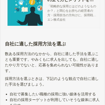
底解説！ - エン転職｜【公
「戦略的な採用とはどのようなもの
か？」と関心をお持ちの経営者の
式】企業様向けサイト
方・採用担当の方向けに、採用戦略
について解説します。採用戦略を立
エン株式会社
てるメリットをはじめ、具体的な戦
略の立て方・注意点などをまとめま
した。今日から自社で使える内容で
す。
自社に適した採用方法を選ぶ
数ある採用方法のなかから、自社に適した手法を選ぶこ
とも重要です。やみくもに求人を出しても、自社に適し
たやり方でないと、応募を集められない可能性がありま
す。
採用方法を選ぶときは、下記のような観点で自社に適し
た手法を選びましょう。
自社で募集したい職種の採用に強い媒体を活用する
自社の採用ターゲットが利用していそうな媒体に求人