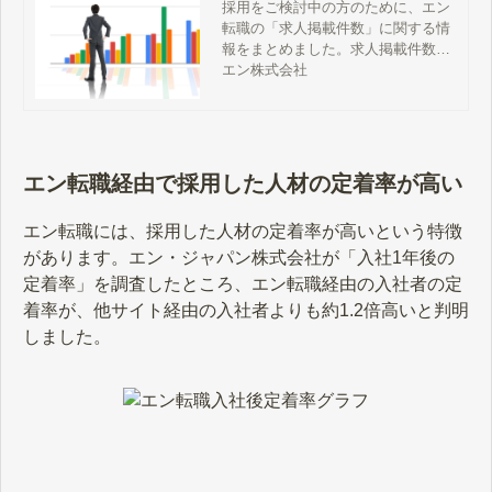
に繋がりやすい独自の仕
採用をご検討中の方のために、エン
転職の「求人掲載件数」に関する情
組みを紹介！
報をまとめました。求人掲載件数
は、応募数を左右する重要な要素。
エン株式会社
他社の求人に埋もれることなく、し
っかりと露出を高められる、エン転
職独自の掲載ロジックについて詳細
に解説しています。
エン転職経由で採用した人材の定着率が高い
エン転職には、採用した人材の定着率が高いという特徴
があります。エン・ジャパン株式会社が「入社1年後の
定着率」を調査したところ、エン転職経由の入社者の定
着率が、他サイト経由の入社者よりも約1.2倍高いと判明
しました。