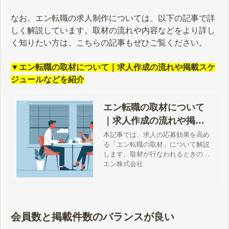
なお、エン転職の求人制作については、以下の記事で詳
しく解説しています。取材の流れや内容などをより詳し
く知りたい方は、こちらの記事もぜひご覧ください。
▼エン転職の取材について｜求人作成の流れや掲載スケ
ジュールなどを紹介
エン転職の取材について
｜求人作成の流れや掲載
スケジュールなどを紹介
本記事では、求人の応募効果を高め
る「エン転職の取材」について解説
します。取材が行なわれるときの流
れや求人の掲載スケジュール、取材
エン株式会社
に関するよくある質問などを解説し
ますので、利用をご検討の方はぜひ
ご覧ください。
会員数と掲載件数のバランスが良い