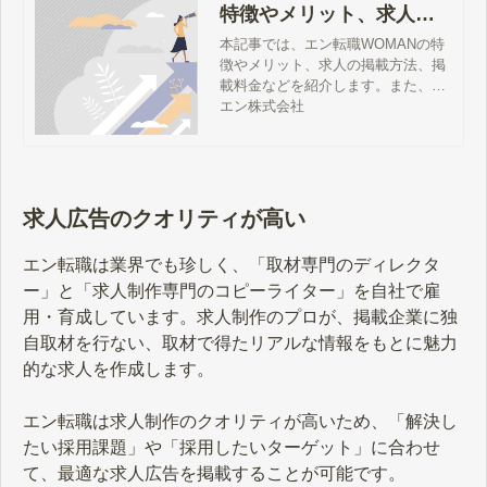
特徴やメリット、求人の
掲載料金などを解説
本記事では、エン転職WOMANの特
徴やメリット、求人の掲載方法、掲
載料金などを紹介します。また、エ
ン転職WOMANの姉妹サイト『エン
エン株式会社
転職』との違いについても解説しま
す。女性採用をご検討の方は、ぜひ
本記事をご覧ください。
求人広告のクオリティが高い
エン転職は業界でも珍しく、「取材専門のディレクタ
ー」と「求人制作専門のコピーライター」を自社で雇
用・育成しています。求人制作のプロが、掲載企業に独
自取材を行ない、取材で得たリアルな情報をもとに魅力
的な求人を作成します。
エン転職は求人制作のクオリティが高いため、「解決し
たい採用課題」や「採用したいターゲット」に合わせ
て、最適な求人広告を掲載することが可能です。