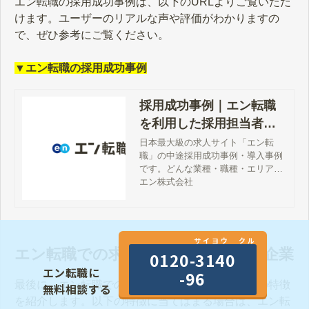
エン転職の採用成功事例は、以下のURLよりご覧いただ
けます。ユーザーのリアルな声や評価がわかりますの
で、ぜひ参考にご覧ください。
▼エン転職の採用成功事例
採用成功事例｜エン転職
を利用した採用担当者の
声
日本最大級の求人サイト「エン転
職」の中途採用成功事例・導入事例
です。どんな業種・職種・エリアの
募集で、何名応募が集まったのか？
エン株式会社
実際に掲載された求人広告ととも
に、応募数・面接数・内定数・入社
数まで詳細に公開しております。
サイヨウ クル
エン転職での求人掲載に向いている企業
0120-3140
エン転職に
-96
最後に、エン転職での求人掲載に向いている企業の特徴
無料相談する
を紹介します。以下の特徴に当てはまる場合は、エン転