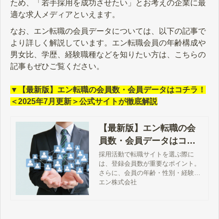
ため、「若手採用を成功させたい」とお考えの企業に最
適な求人メディアといえます。
なお、エン転職の会員データについては、以下の記事で
より詳しく解説しています。エン転職会員の年齢構成や
男女比、学歴、経験職種などを知りたい方は、こちらの
記事もぜひご覧ください。
▼【最新版】エン転職の会員数・会員データはコチラ！
＜2025年7月更新＞公式サイトが徹底解説
【最新版】エン転職の会
員数・会員データはコチ
ラ！＜2026年2月更新＞公
採用活動で転職サイトを選ぶ際に
は、登録会員数が重要なポイント。
式サイトが徹底解説
さらに、会員の年齢・性別・経験業
界・経験職種など、『エン転職』公
エン株式会社
式サイトだからこそ公開できる情報
が満載。自社にぴったりの人材がい
るかどうか、チェックしてみましょ