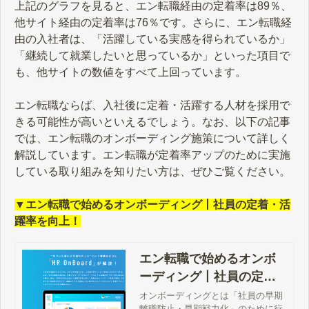
上記のグラフを見ると、エン転職経由の定着率は89％、
他サイト経由の定着率は76％です。さらに、エン転職経
由の入社者は、「活躍している実感を得られているか」
「継続して就業したいと思っているか」といった項目で
も、他サイトの数値をすべて上回っています。
エン転職ならば、入社後に定着・活躍する人材を採用で
きる可能性が高いといえるでしょう。なお、以下の記事
では、エン転職のオンボーディング施策について詳しく
解説しています。エン転職が定着率アップのために実施
している取り組みを知りたい方は、ぜひご覧ください。
▼エン転職で始めるオンボーディング丨社員の定着・活
躍率を向上！
エン転職で始めるオンボ
ーディング丨社員の定
着・活躍率を向上！ - エン
オンボーディングとは「社員の早期
離職防止・早期戦力化」のために行