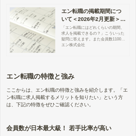
エン転職の掲載期間につ
いて＜2026年2月更新＞｜
掲載までの流れも徹底解
「エン転職にはどれくらいの期間、
求人を掲載できるの？」こういった
説
疑問に答えます。また会員数1100万
人以上、若手会員7割以上、入社後
エン株式会社
の定着まで支援できるエン転職の特
徴や掲載までの流れを解説します。
エン転職の特徴と強み
ここからは、エン転職の特徴と強みを紹介します。「エ
ン転職に求人掲載するメリットを知りたい」という方
は、下記の特徴をぜひご確認ください。
会員数が日本最大級！ 若手比率が高い