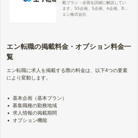
載プラン・企画を詳細に解説してい
ます。SS企画、S企画、A企画、B企
画、C企画まで5つあるプランの違い
エン株式会社
や、プランに付随するオプションサ
ービス、プランごとの掲載料金ま
で、詳しくご紹介します。
エン転職の掲載料金・オプション料金一
覧
エン転職に求人を掲載する際の料金は、以下4つの要素
により変動します。
基本企画（基本プラン）
募集職種の勤務地域
求人情報の掲載期間
オプション機能