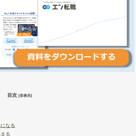
目次
[非表示]
いになる
高まる