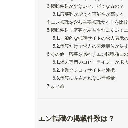
3.
掲載件数が少ないと、どうなるの？
3.1.
応募数が増える可能性が高まる
4.
エン転職を含む主要転職サイトを比
5.
掲載件数で応募が左右されにくい！
5.1.
一般的な転職サイトの求人表示
5.2.
予算だけで求人の表示順位が決
6.
その他、応募を増やすエン転職独自
6.1.
求人専門のコピーライターが求
6.2.
企業クチコミサイトと連携
6.3.
予算に左右されない情報量
7.
まとめ
エン転職の掲載件数は？