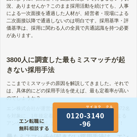
況、ありませんか？このまま採用活動を続けても、人事
による一次面接を通過した人材が、経営者・現場による
二次面接以降で通過しないのは明白です。採用基準・評
価基準は、採用に関わる人の全員で共通認識を持つ必要
があります。
3800人に調査した最もミスマッチが起
きない採用手法
ここまでミスマッチの原因を解説してきました。それで
は、具体的にどの採用手法を使えば、最も定着率が高い
のでしょうか？
サイヨウ クル
エン株式会社が運営する『入社後活躍研究所』が3872名
0120-3140
を対象に、1年後定着率の算出とインターネットによる
エン転職に
-96
アンケートを実施しました。その結果を公開します！
無料相談する
最もミスマッチが起きない採用手法は、エン