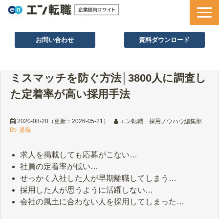
お問い合わせ
資料ダウンロード
サービス一覧
ミスマッチを防ぐ方法│3800人に調査し
採用ノウハウ
た定着率が高い採用手法
採用事例
セミナー情報
2020-08-20
（更新：
2026-05-21
）
エン転職 採用ノウハウ編集部
退職
お役立ち資料
求人を掲載しても応募がこない…
社員の定着率が低い…
せっかく入社した人が早期離職してしまう…
採用した人が思うように活躍しない…
会社の風土に合わない人を採用してしまった…