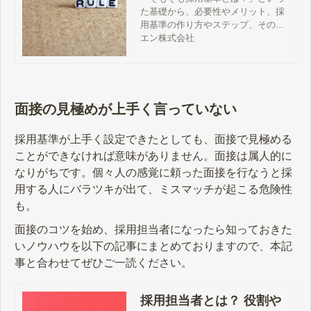
た基礎から、必要性やメリット、採
転職｜【公式】企業様向
用基準の作り方やステップ、その注
けサイト
意点を記事にまとめました。自社採
エン株式会社
用が初めての企業様や採用基準の作
り方を知りたい企業様はぜひご参考
ください。
面接の見極めが上手く言っていない
採用基準が上手く設定できたとしても、面接で見極める
ことができなければ意味がありません。面接は属人的に
なりがちです。個々人の感覚に頼った面接を行なうと採
用する人にバラツキが出て、ミスマッチが起こる危険性
も。
面接のコツを始め、採用担当者になったら知っておきた
いノウハウを以下の記事にまとめておりますので、本記
事と合わせてぜひご一読ください。
採用担当者とは？ 役割や