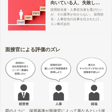
向いている人、失敗しな
い採用手順も紹介
採用担当者・人事担当者を選びたい
が、その基準が分からない。 採用担
当・人事担当の仕事を任されたけれ
ど、何から手をつけたらいいか。 そ
エン株式会社
んなときにご覧いただきたいのがこ
のページです。採用担当者・人事担
当者の選び方や仕事内容、さらには
面接における注意点や採用計画の立
て方など。採用活動に必要な基礎知
面接官による評価のズレ
識をひと通りカバーしています。ぜ
ひ参考にしてください。 採用担当者
が読みたい資料三選 中途採用のやる
べきことリストまとめ 2021年中途採
用対策レポート 中途採用に最適な時
期とは？ 採用担当者が参考にしたい
採用成功事例 採用担当者の選び方！
選ばれた採用担当に求められる資質
とは？ 採用担当者の役目は、見極め
と…
図のように、採用基準が面接官によって異なるという状