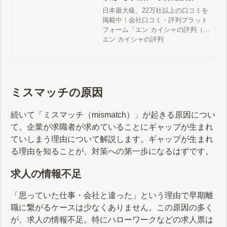
で分かるエン カイシャの
日本最大級、22万社以上の口コミを
掲載中！会社口コミ・評判プラット
評判
フォーム「エン カイシャの評判（旧
ライトハウス）」。
エン カイシャの評判
ミスマッチの原因
続いて「ミスマッチ（mismatch）」が起きる原因につい
て。企業が求職者が求めていることにギャップが生まれ
ていしまう理由について解説します。ギャップが生まれ
る理由を知ることが、対策への第一歩になるはずです。
求人の情報不足
「思っていた仕事・会社と違った」という理由で早期離
職に繋がるケースは少なくありません。この原因の多く
が、求人の情報不足。特にハローワークなどの求人票は