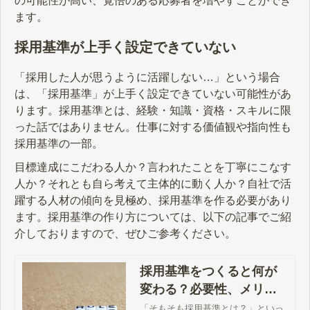
の可能性が高い、覚悟のある応募者を増やすことができ
ます。
採用基準が上手く設定できていない
「採用した人が思うように活躍しない…」という場合
は、「採用基準」が上手く設定できていない可能性があ
ります。採用基準とは、経験・知識・資格・スキルに限
った話ではありません。仕事に対する価値観や指向性も
採用基準の一部。
目標達成にこだわる人か？言われたことを丁寧にこなす
人か？それとも自ら考えて主体的に動く人か？自社で活
躍する人材の傾向を見極め、採用基準を作る必要があり
ます。採用基準の作り方については、以下の記事でご紹
介しておりますので、ぜひご参考ください。
採用基準をつくると何が
変わる？必要性、メリッ
ト、手法まで解説。 - エン
「そもそも採用基準とは？」といっ