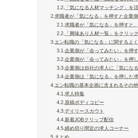
1.2.
「気になる人材マッチング」を
2.
求職者が「気になる」を押すと企業
2.1.
求職者が「気になる」を押すと
2.2.
「興味あり人材一覧」をクリッ
3.
エン転職の「気になる」に関するよ
3.1.
企業側が「会ってみたい」を押
3.2.
企業側が「会ってみたい」を押
3.3.
企業側は自社の求人に「気にな
3.4.
企業側は「気になる」を押した
4.
エン転職の基本企画に含まれるその
4.1.
求人特集
4.2.
原稿ボディコピー
4.3.
デイリースカウト
4.4.
新着JOBクリップ配信
4.5.
締め切り間近の求人コーナー
5.
まとめ