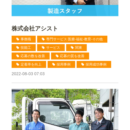
株式会社アシスト
事務職
専門サービス 医療-福祉-教育-その他
技能工
サービス
関東
応募の数を改善
応募の質を改善
定着率を向上
採用事例
採用成功事例
2022-08-03 07:03