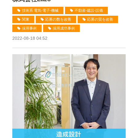
技術系 電気-電子-機械
不動産-建設-設備
関東
応募の数を改善
応募の質を改善
採用事例
採用成功事例
2022-08-18 04:52