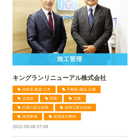
キングランリニューアル株式会社
技術系 建築-土木
不動産-建設-設備
北海道
関東
近畿
応募の質を改善
採用工数を削減
採用事例
採用成功事例
2022-09-08 07:09