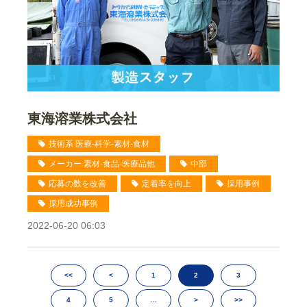
東海溶業株式会社
技術系 医療-科学-素材-食材
メーカー 素材-食品-医療品他
中部
応募の数を改善
定着率を向上
採用事例
採用成功事例
2022-06-20 06:03
<<
<
1
2
3
4
5
…
>
>>