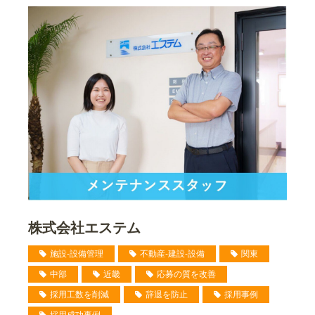
株式会社エステム
施設-設備管理
不動産-建設-設備
関東
中部
近畿
応募の質を改善
採用工数を削減
辞退を防止
採用事例
採用成功事例