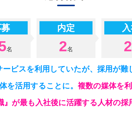
応募
内定
入
5
2
2
サービスを利用していたが、採用が難
体を活用することに。
複数の媒体を
職』が最も入社後に活躍する人材の採