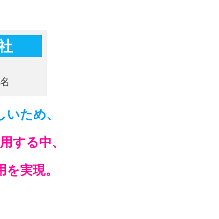
社
しいため、
利用する中、
用を実現。