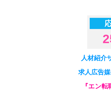
2
人材紹介
求人広告媒
『エン転