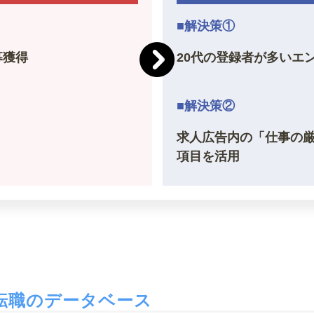
■解決策①
募獲得
20代の登録者が多いエ
■解決策②
求人広告内の「仕事の
項目を活用
転職のデータベース