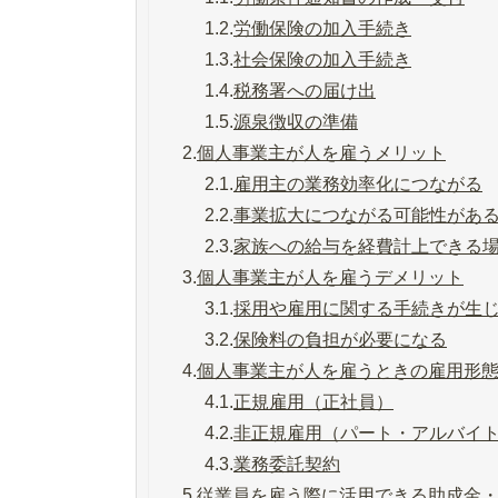
1.2.
労働保険の加入手続き
1.3.
社会保険の加入手続き
1.4.
税務署への届け出
1.5.
源泉徴収の準備
2.
個人事業主が人を雇うメリット
2.1.
雇用主の業務効率化につながる
2.2.
事業拡大につながる可能性があ
2.3.
家族への給与を経費計上できる
3.
個人事業主が人を雇うデメリット
3.1.
採用や雇用に関する手続きが生
3.2.
保険料の負担が必要になる
4.
個人事業主が人を雇うときの雇用形
4.1.
正規雇用（正社員）
4.2.
非正規雇用（パート・アルバイ
4.3.
業務委託契約
5.
従業員を雇う際に活用できる助成金