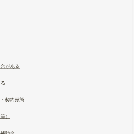
る
場合がある
じる
態・契約形態
ト等）
・補助金