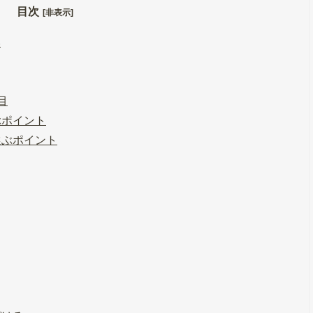
目次
[非表示]
い
目
ぶポイント
選ぶポイント