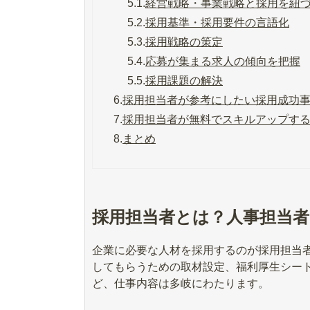
5.1.
経営戦略・事業戦略と採用を紐
5.2.
採用基準・採用要件の言語化
5.3.
採用戦略の策定
5.4.
応募が集まる求人の傾向を把握
5.5.
採用課題の解決
6.
採用担当者が参考にしたい採用成功
7.
採用担当者が無料でスキルアップす
8.
まとめ
採用担当者とは？人事担当
企業に必要な人材を採用するのが採用担当
してもらうための取材設定、福利厚生シー
ど、仕事内容は多岐にわたります。