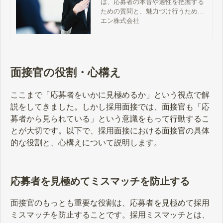
は、応募者の本音や適性を把握する
ための質問と、魅力づけ行うための
情報を提供することが重要です。こ
エン株式会社
の記事では、面接官向けの基礎知識
として、基本的な面接の進め方と押
さえておくポイントについて解説し
ます。
面接官の役割・心構え
ここまで「応募者をいかに見極めるか」という視点で解
説をしてきました。しかし採用面接では、面接官も「応
募者から見られている」という意識をもって行動するこ
とが大切です。以下で、採用面接における面接官の具体
的な役割と、心構えについて説明します。
応募者を見極めてミスマッチを防止する
面接官のもっとも重要な役割は、応募者を見極めて採用
ミスマッチを防止することです。採用ミスマッチとは、