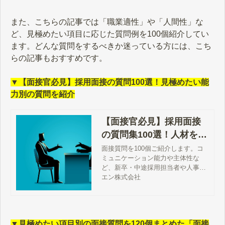
また、こちらの記事では「職業適性」や「人間性」な
ど、見極めたい項目に応じた質問例を100個紹介してい
ます。どんな質問をするべきか迷っている方には、こち
らの記事もおすすめです。
▼【面接官必見】採用面接の質問100選！見極めたい能
力別の質問を紹介
【面接官必見】採用面接
の質問集100選！人材を見
極める能力別の質問を紹
面接質問を100個ご紹介します。コ
ミュニケーション能力や主体性な
介
ど、新卒・中途採用担当者や人事が
見極めたい能力別に質問をまとめま
エン株式会社
した。本音を引き出す面接質問テク
ニックや面接NG質問、面接官として
スキルアップする方法なども解説し
ています。
▼見極めたい項目別の面接質問を120個まとめた「面接