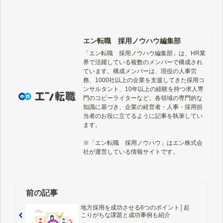
すい エン転職の求人に応募が集まる
理由は？ 会員数1100万人超と日本最
大級 1求人あたりの会員数は業界
N…
エン転職 採用ノウハウ編集部
「エン転職　採用ノウハウ編集部」は、HR業
界で活躍している複数のメンバーで構成され
ています。構成メンバーは、現役の人事労
務、1000社以上の企業を支援してきた採用コ
ンサルタント、10年以上の経験を持つ求人専
門のコピーライターなど。各領域の専門的な
知識に基づき、企業の経営者・人事・採用担
当者のお役に立てるように記事を執筆してい
ます。

※「エン転職　採用ノウハウ」はエン株式会
社が運営している情報サイトです。
前の記事
地方採用を成功させる6つのポイント│起
こりがちな課題と成功事例も紹介