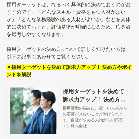
採用ターゲットは、なるべく具体的に決めておくのがお
すすめです。「どんなスキル・資格をもつ人材がよい
か」「どんな業務経験のある人材がよいか」などを具体
的に決めておくと、評価基準が明確になるため、応募者
を選考しやすくなります。
採用ターゲットの決め方について詳しく知りたい方は、
以下の記事もあわせてご覧ください。
▼採用ターゲットを決めて訴求力アップ！ 決め方やポイ
ントを解説
採用ターゲットを決めて
訴求力アップ！ 決め方や
ポイントを解説
採用活動の悩みに、欲しい人材から
の応募が来ないことが挙げられま
す。自社が求める人物からの応募に
つなげるためには、採用ターゲット
エン株式会社
に魅力が伝わる求人広告やコンテン
ツの工夫が欠かせません。本記事で