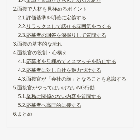
1.4.
常識・良識がきちんとある人材か
2.
面接で人材を見極めるポイント
2.1.
評価基準を明確に定義する
2.2.
リラックスして話せる雰囲気をつくる
2.3.
応募者の回答を深掘りして質問する
3.
面接の基本的な流れ
4.
面接官の役割・心構え
4.1.
応募者を見極めてミスマッチを防止する
4.2.
応募者に対し自社を魅力づけする
4.3.
面接官が「会社の顔」となることを意識する
5.
面接官がやってはいけないNG行動
5.1.
業務に関係のない内容を質問する
5.2.
応募者へ高圧的に接する
6.
まとめ