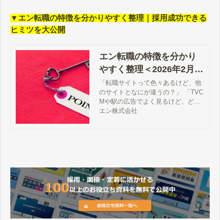
▼エン転職の特徴を分かりやすく整理｜採用成功できる
ヒミツを大公開
エン転職の特徴を分かり
やすく整理＜2026年2月更
新＞｜採用成功できるヒ
「転職サイトって色々あるけど、他
のサイトとなにが違うの？」 「TVC
ミツを大公開
Mや駅の広告でよく見るけど、どん
な転職サイトなの？」 「採用を成功
エン株式会社
させるならエン転職…って聞いたけ
ど、なんで？」 といったことをお考
えの経営者や採用担当の方々を対象
とした記事です。エン転職ならでは
の採用に対する考え方や、特徴、得
られる効果などについて説明してい
きます。 エン転職の特徴は？ 誰に
も真似できない「入社後活躍」への
こだわり エン転職が提供する3つの
価値 求人に応募が集まりやすい 採
用が決まりやすい 入社後に定着しや