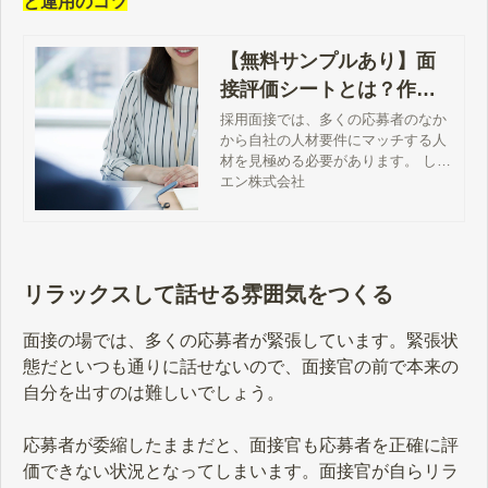
と運用のコツ
【無料サンプルあり】面
接評価シートとは？作り
方の手順と運用のコツ
採用面接では、多くの応募者のなか
から自社の人材要件にマッチする人
材を見極める必要があります。 しか
し、「面接官の勘や経験などの主観
エン株式会社
によって判断している」「求める人
材の要件は定義しているものの、評
価基準が曖昧になっている」といっ
た状態では、面接官によって評価に
ばらつきが生じやすくなります。 面
リラックスして話せる雰囲気をつくる
接官による評価基準を統一して、応
募者を客観的に判断するために
面接の場では、多くの応募者が緊張しています。緊張状
は、“面接評価シート”を活用するこ
態だといつも通りに話せないので、面接官の前で本来の
とが有効です。 この記事では、面接
評価シートの概要や作り方の手順、
自分を出すのは難しいでしょう。
運用のポイントについて解説しま
す。
応募者が委縮したままだと、面接官も応募者を正確に評
価できない状況となってしまいます。面接官が自らリラ