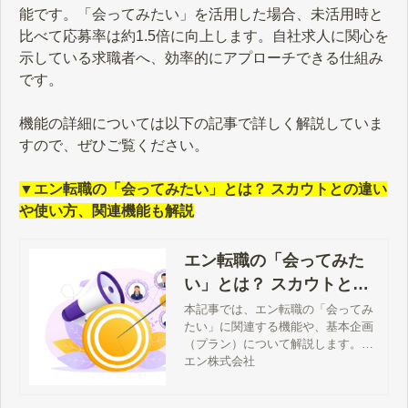
能です。「会ってみたい」を活用した場合、未活用時と
比べて応募率は約1.5倍に向上します。自社求人に関心を
示している求職者へ、効率的にアプローチできる仕組み
です。
機能の詳細については以下の記事で詳しく解説していま
すので、ぜひご覧ください。
▼エン転職の「会ってみたい」とは？ スカウトとの違い
や使い方、関連機能も解説
エン転職の「会ってみた
い」とは？ スカウトとの
違いや使い方、関連機能
本記事では、エン転職の「会ってみ
たい」に関連する機能や、基本企画
も解説
（プラン）について解説します。ま
た、エン転職の「会ってみたい」に
エン株式会社
よくある質問の回答もまとめまし
た。「求職者へ効果的にアプローチ