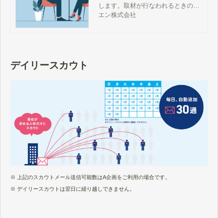
します。取材が行なわれるときの流
れや求人の掲載スケジュール、取材
エン株式会社
に関するよくある質問などを解説し
ますので、利用をご検討の方はぜひ
ご覧ください。
デイリースカウト
※ 上記のスカウトメール送信可能数はA企画をご利用の場合です。
※ デイリースカウトは翌日に繰り越しできません。