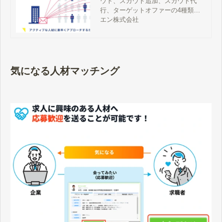
ウト、スカウト追加、スカウト代
行、ターゲットオファーの4種類あ
ります。種類別のスカウトサービス
エン株式会社
の違いと料金、スカウトの仕組み、
エン転職のスカウトを活用して採用
成功した事例などをご紹介します。
気になる人材マッチング