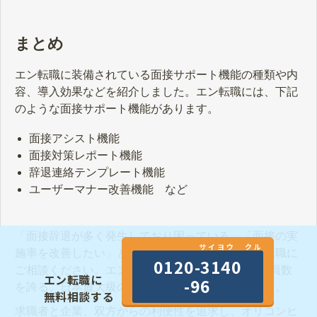
まとめ
エン転職に装備されている面接サポート機能の種類や内
容、導入効果などを紹介しました。エン転職には、下記
のような面接サポート機能があります。
面接アシスト機能
面接対策レポート機能
辞退連絡テンプレート機能
ユーザーマナー改善機能 など
「面接辞退が多く発生しており困っている」「面接の実
サイヨウ クル
施率を改善したい」とお悩みの場合は、ぜひエン転職に
0120-3140
ご相談ください。エン転職は、1,200万人以上の会員数
エン転職に
-96
を誇る、日本最大級の中途採用向け求人サイトです。
無料相談する
求職者と企業、双方からの利便性を追求し、オリコンヒ