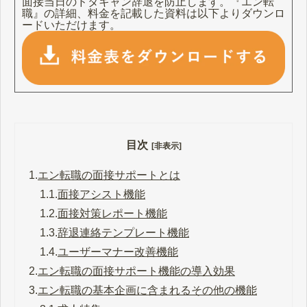
面接当日のドタキャン辞退を防止します。『エン転
職』の詳細、料金を記載した資料は以下よりダウンロ
ードいただけます。
目次
[非表示]
1.
エン転職の面接サポートとは
1.1.
面接アシスト機能
1.2.
面接対策レポート機能
1.3.
辞退連絡テンプレート機能
1.4.
ユーザーマナー改善機能
2.
エン転職の面接サポート機能の導入効果
3.
エン転職の基本企画に含まれるその他の機能