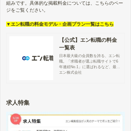
組みです。具体的な掲載料金については、こちらのペー
ジをご覧ください。
▼エン転職の料金モデル・企画プラン一覧はこちら
【公式】エン転職の料金
一覧表
日本最大級の会員数を誇る、エン転
職。「求職者が選ぶ転職サイトで6
年連続No.1」に選ばれるなど、最も
注目度が高い求人サイトです。そん
エン株式会社
なエン転職の基本料金から、基本料
金よりお得に求人を掲載する方法、
他の求人サイトとの違いまで徹底解
説します。
求人特集