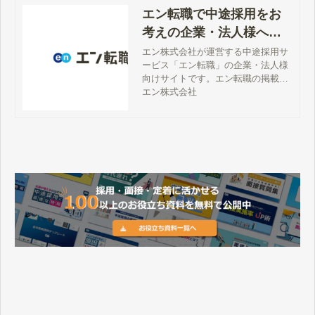
エン転職で中途採用をお
考えの企業・法人様へ
【公式】
エン株式会社が運営する中途採用サ
ービス「エン転職」の企業・法人様
向けサイトです。エン転職の掲載料
金、サービス詳細、特徴、評判、採
エン株式会社
用事例、媒体資料、お問い合わせ方
法などをご案内しています。