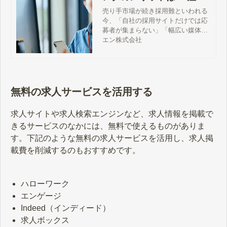
点や運用のポイントを解
売り手市場が続き採用難といわれる
今、「自社の採用サイトだけでは応
説
募者が集まらない」「幅広い媒体で
求人広告を出したいけれど、採用コ
エン株式会社
ストをかけられない」といった悩み
を持つ人事・採用担当者の方もいる
のではないでしょうか。自社にマッ
チする求職者と効率よく出会うため
の採用手法の一つに、“ソーシャルリ
無料の求人サービスを活用する
クルーティング”があります。この記
事では、ソーシャルリクルーティン
求人サイトや求人検索エンジンなど、求人情報を掲載で
グの概要をはじめ、活用のメリット
きるサービスのなかには、無料で使えるものがありま
や注意点、運用のポイントについて
解説します。
す。下記のような無料の求人サービスを活用し、求人掲
載費を削減するのもおすすめです。
ハローワーク
エンゲージ
Indeed（インディード）
求人ボックス