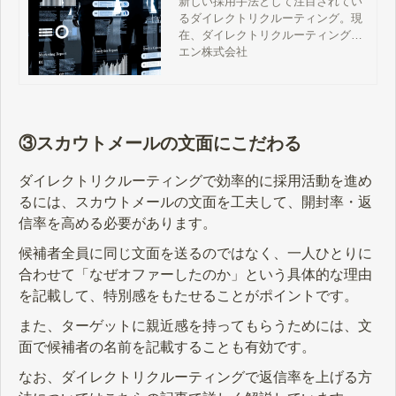
新しい採用手法として注目されてい
るダイレクトリクルーティング。現
説
在、ダイレクトリクルーティングは
さまざまなサービスが登場してお
エン株式会社
り、その種類も多岐にわたります。
本記事では、ダイレクトリクルーテ
ィングの一般的な種類や、サービス
の選び方について解説します。
③スカウトメールの文面にこだわる
ダイレクトリクルーティングで効率的に採用活動を進め
るには、スカウトメールの文面を工夫して、開封率・返
信率を高める必要があります。
候補者全員に同じ文面を送るのではなく、一人ひとりに
合わせて「なぜオファーしたのか」という具体的な理由
を記載して、特別感をもたせることがポイントです。
また、ターゲットに親近感を持ってもらうためには、文
面で候補者の名前を記載することも有効です。
なお、ダイレクトリクルーティングで返信率を上げる方