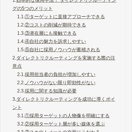
1.
効率的な採用手法！ ダイレクトリクルーティン
グの5つのメリット
1.1.
①ターゲットに直接アプローチできる
1.2.
②コストの削減が期待できる
1.3.
③潜在層にも接触できる
1.4.
④自社の魅力を訴求しやすい
1.5.
⑤自社に採用ノウハウが蓄積される
2.
ダイレクトリクルーティングを実施する際の注
意点
2.1.
採用担当者の負担が増加しやすい
2.2.
ノウハウがない限り即効性がない
2.3.
採用に関する知識が必要
3.
ダイレクトリクルーティングを成功に導くポイ
ント
3.1.
①採用ターゲットの人物像を明確にする
3.2.
②採用ターゲット層が多い媒体を選ぶ