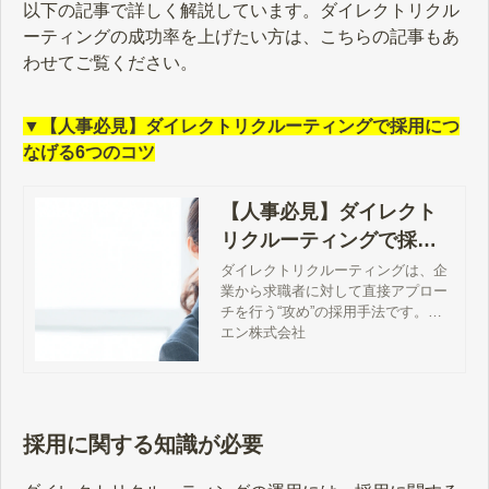
以下の記事で詳しく解説しています。ダイレクトリクル
ーティングの成功率を上げたい方は、こちらの記事もあ
わせてご覧ください。
▼【人事必見】ダイレクトリクルーティングで採用につ
なげる6つのコツ
【人事必見】ダイレクト
リクルーティングで採用
につなげる6つのコツ
ダイレクトリクルーティングは、企
業から求職者に対して直接アプロー
チを行う“攻め”の採用手法です。欲
しい人材にピンポイントでアプロー
エン株式会社
チできるため、質の高い母集団を形
成しやすく、ミスマッチが起きにく
いといったメリットがあります。こ
の記事では、ダイレクトリクルーテ
ィングで採用につなげるコツを紹介
採用に関する知識が必要
します。