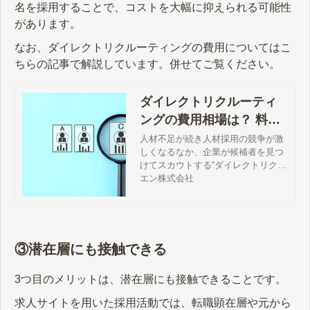
名を採用することで、コストを大幅に抑えられる可能性
があります。
なお、ダイレクトリクルーティングの費用についてはこ
ちらの記事で解説しています。併せてご覧ください。
ダイレクトリクルーティ
ングの費用相場は？ 料金
形態と費用負担を抑える
人材不足が続き人材採用の競争が激
しくなるなか、企業が候補者を見つ
ポイント
けてスカウトする“ダイレクトリクル
ーティング”という採用手法が広がり
エン株式会社
つつあります。この記事では、ダイ
レクトリクルーティングの料金形態
と費用相場、費用負担を抑えるポイ
ントについて解説します。
③潜在層にも接触できる
3つ目のメリットは、潜在層にも接触できることです。
求人サイトを用いた採用活動では、転職顕在層や元から