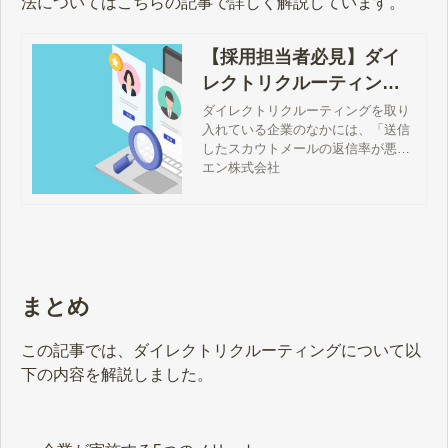
法についてはこちらの記事で詳しく解説しています。
【採用担当者必見】ダイ
レクトリクルーティング
の返信率を上げる手法
ダイレクトリクルーティングを取り
入れている企業のなかには、「送信
したスカウトメールの返信率が悪
い」「どうすれば効率的な運用を行
エン株式会社
えるのだろう」などの悩みを抱える
採用担当者の方も多いのではないで
しょうか。そこで本記事では、ダイ
レクトリクルーティングの平均返信
率を踏まえつつ、返信率が低い理
由、返信率を向上させる改善策につ
いて解説します。
まとめ
この記事では、ダイレクトリクルーティングについて以
下の内容を解説しました。