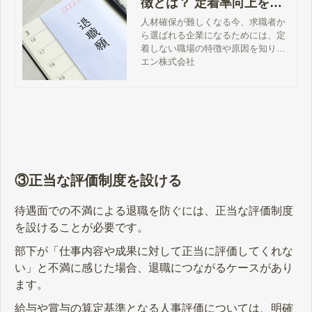
徴とは？ 定着率向上を図
るための4つの対策
人材確保が難しくなる今、求職者か
ら選ばれる企業になるためには、定
着しない職場の特徴や原因を知り、
人が定着する職場へと改善を図るこ
エン株式会社
とが重要です。この記事では、人が
定着しない職場の特徴とその原因、
定着率向上を図るための対策につい
て解説します。
③正当な評価制度を設ける
待遇面での不満による退職を防ぐには、正当な評価制度
を設けることが必要です。
部下が「仕事内容や成果に対して正当に評価してくれな
い」と不満に感じた場合、退職につながるケースがあり
ます。
給与や賞与の算定基準となる人事評価については、明確