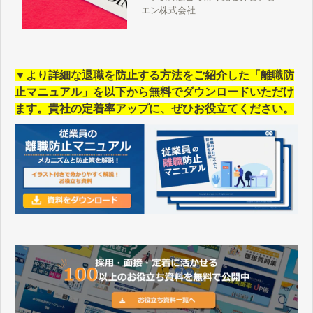
な転職サイトなの？」 「採用を成功
エン株式会社
させるならエン転職…って聞いたけ
ど、なんで？」 といったことをお考
えの経営者や採用担当の方々を対象
とした記事です。エン転職ならでは
▼より詳細な退職を防止する方法をご紹介した「離職防
の採用に対する考え方や、特徴、得
られる効果などについて説明してい
止マニュアル」を以下から無料でダウンロードいただけ
きます。 エン転職の特徴は？ 誰に
ます。貴社の定着率アップに、ぜひお役立てください。
も真似できない「入社後活躍」への
こだわり エン転職が提供する3つの
価値 求人に応募が集まりやすい 採
用が決まりやすい 入社後に定着しや
すい エン転職の求人に応募が集まる
理由は？ 会員数1100万人超と日本最
大級 1求人あたりの会員数は業界
N…