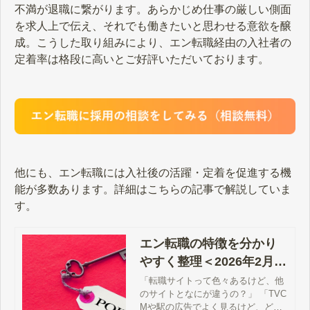
不満が退職に繋がります。あらかじめ仕事の厳しい側面
を求人上で伝え、それでも働きたいと思わせる意欲を醸
成。こうした取り組みにより、エン転職経由の入社者の
定着率は格段に高いとご好評いただいております。
他にも、エン転職には入社後の活躍・定着を促進する機
能が多数あります。詳細はこちらの記事で解説していま
す。
エン転職の特徴を分かり
やすく整理＜2026年2月更
新＞｜採用成功できるヒ
「転職サイトって色々あるけど、他
のサイトとなにが違うの？」 「TVC
ミツを大公開
Mや駅の広告でよく見るけど、どん