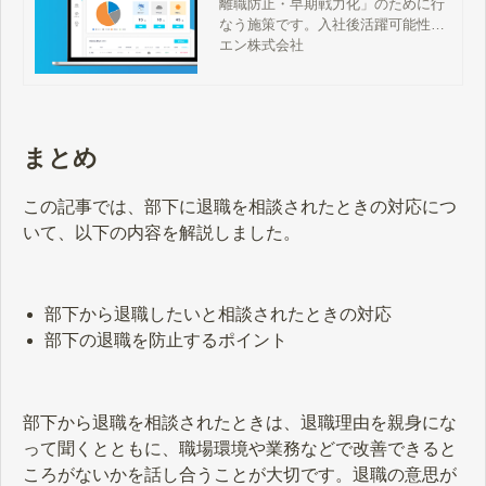
離職防止・早期戦力化」のために行
転職｜【公式】企業様向
なう施策です。入社後活躍可能性が
けサイト
高い人材を採用することを強みとす
エン株式会社
るエン転職で、オンボーディングを
始める方法をご紹介します。
まとめ
この記事では、部下に退職を相談されたときの対応につ
いて、以下の内容を解説しました。
部下から退職したいと相談されたときの対応
部下の退職を防止するポイント
部下から退職を相談されたときは、退職理由を親身にな
って聞くとともに、職場環境や業務などで改善できると
ころがないかを話し合うことが大切です。退職の意思が