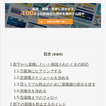
目次
[非表示]
1.
部下から退職したいと相談されたときの対応
1.1.
①親身にヒアリングする
1.2.
②退職スケジュールを決める
1.3.
③トラブル防止のために退職届の提出を促す
1.4.
④後任を決める
1.5.
⑤退職までのフォロー
2.
部下の退職を防止するポイント