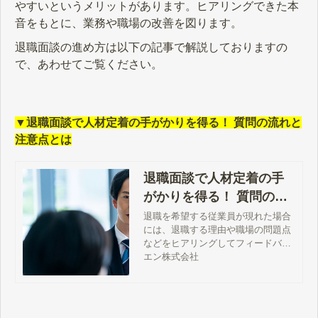
やすいというメリットがあります。ヒアリングできた本
音をもとに、業務や職場の改善を図ります。
退職面談の進め方は以下の記事で解説しておりますの
で、あわせてご覧ください。
▼退職面談で人材定着の手がかりを得る！ 質問の流れと
注意点とは
退職面談で人材定着の手
がかりを得る！ 質問の流
れと注意点とは
退職を希望する従業員が現れた場合
には、退職する理由や職場の問題点
などをヒアリングしてフィードバッ
クをもらうために“退職面談”を実施
エン株式会社
することが重要です。この記事で
は、退職面談の目的と質問の流れ、
実施する際の注意点について解説し
ます。