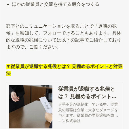
ほかの従業員と交流を持てる機会をつくる
部下とのコミュニケーションを取ることで「退職の兆
候」を察知して、フォローできることもあります。具体
的な退職の兆候については以下の記事でご紹介しており
ますので、ご覧ください。
▼従業員が退職する兆候とは？ 見極めるポイントと対策
法
従業員が退職する兆候と
は？ 見極めるポイントと
対策法
人手不足が深刻化している中、従業
員の退職は企業に大きなダメージを
与えます。従業員の早期退職を防ぐ
ためには、いち早く兆候を見極めて
エン株式会社
適切な対応・フォローを行うことが