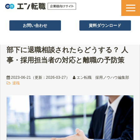
お問い合わせ
資料ダウンロード
サービス一覧
部下に退職相談されたらどうする？ 人
採用ノウハウ
事・採用担当者の対応と離職の予防策
採用事例
セミナー情報
2023-06-21
（更新：
2026-03-27
）
エン転職 採用ノウハウ編集部
退職
お役立ち資料