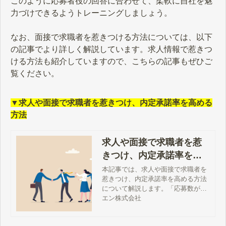
このように応募者役の回答に合わせて、柔軟に自社を魅
力づけできるようトレーニングしましょう。
なお、面接で求職者を惹きつける方法については、以下
の記事でより詳しく解説しています。求人情報で惹きつ
ける方法も紹介していますので、こちらの記事もぜひご
覧ください。
▼求人や面接で求職者を惹きつけ、内定承諾率を高める
方法
求人や面接で求職者を惹
きつけ、内定承諾率を高
める方法
本記事では、求人や面接で求職者を
惹きつけ、内定承諾率を高める方法
について解説します。「応募数が確
保できない」「選考辞退・内定辞退
エン株式会社
を減らしたい」とお悩みの方は、ぜ
ひ本記事を採用活動にお役立てくだ