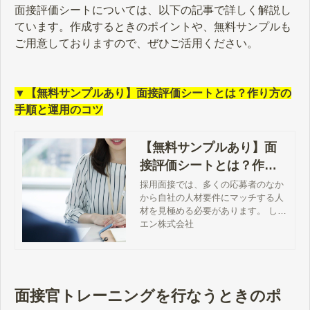
面接評価シートについては、以下の記事で詳しく解説し
ています。作成するときのポイントや、無料サンプルも
ご用意しておりますので、ぜひご活用ください。
▼【無料サンプルあり】面接評価シートとは？作り方の
手順と運用のコツ
【無料サンプルあり】面
接評価シートとは？作り
方の手順と運用のコツ
採用面接では、多くの応募者のなか
から自社の人材要件にマッチする人
材を見極める必要があります。 しか
し、「面接官の勘や経験などの主観
エン株式会社
によって判断している」「求める人
材の要件は定義しているものの、評
価基準が曖昧になっている」といっ
た状態では、面接官によって評価に
ばらつきが生じやすくなります。 面
面接官トレーニングを行なうときのポ
接官による評価基準を統一して、応