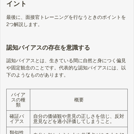
イント
募者を客観的に判断するために
は、“面接評価シート”を活用するこ
とが有効です。 この記事では、面接
最後に、面接官トレーニングを行なうときのポイントを
評価シートの概要や作り方の手順、
2つ解説します。
運用のポイントについて解説しま
す。
認知バイアスの存在を意識する
認知バイアスとは、生きている間に自然と身につく偏見
や固定観念のことです。代表的な認知バイアスには、以
下のようなものがあります。
バイア
スの種
概要
類
確証バ
自分の価値観や意見の正しさを信じ、反対
イアス
意見などを過小評価してしまうこと。
類似性