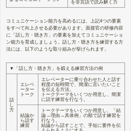
を非言語で読み解く力
コミュニケーション能力を高めるには、上記4つの要素
をすべて向上させる必要があります。面接官の研修内容
に「話し方・聴き方」の要素を加えてコミュニケーショ
ン能力を育成しましょう。話し方・聴き方を練習する方
法には、以下のような取り組みが挙げられます。
▼「話し方・聴き方」を鍛える練習方法の例
エレベーターに乗り合わせた人と話す
エレベ
程度の短時間で、簡潔に言いたいこと
ーター
を伝える方法。
トーク
トークテーマをいくつか用意し、簡潔
に話す練習を行なう。
話
し
方
トークテーマをいくつか用意し、「結
結論か
論→理由→具体例」の順で話す練習を
ら話す
行なう。
練習
結論から話すことで、手短に要件を伝
えられるようにする。