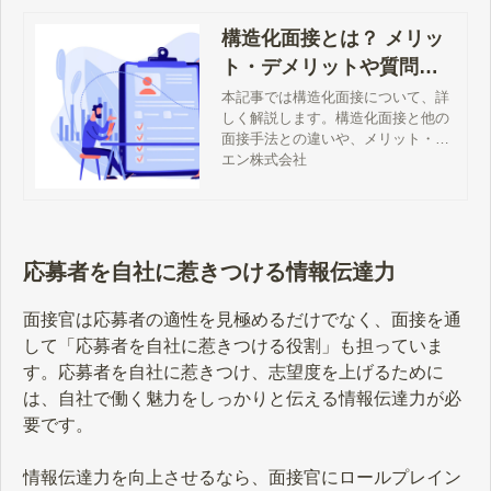
構造化面接とは？ メリッ
ト・デメリットや質問
例、注意点などを解説
本記事では構造化面接について、詳
しく解説します。構造化面接と他の
面接手法との違いや、メリット・デ
メリット、質問例、導入手順などを
エン株式会社
ご説明しますので、「採用選考に構
造化面接を取り入れたい」とお考え
の方は、ぜひお役立てください。
応募者を自社に惹きつける情報伝達力
面接官は応募者の適性を見極めるだけでなく、面接を通
して「応募者を自社に惹きつける役割」も担っていま
す。応募者を自社に惹きつけ、志望度を上げるために
は、自社で働く魅力をしっかりと伝える情報伝達力が必
要です。
情報伝達力を向上させるなら、面接官にロールプレイン