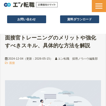
お問い合わせ
資料ダウンロード
サービス一覧
面接官トレーニングのメリットや強化
採用ノウハウ
すべきスキル、具体的な方法を解説
採用事例
セミナー情報
2024-12-04
（更新：
2026-05-15
）
エン転職 採用ノウハウ編集部
面接
お役立ち資料