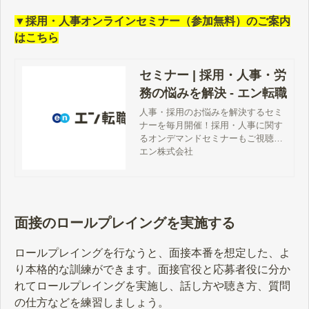
▼採用・人事オンラインセミナー（参加無料）のご案内
はこちら
セミナー | 採用・人事・労
務の悩みを解決 - エン転職
人事・採用のお悩みを解決するセミ
ナーを毎月開催！採用・人事に関す
るオンデマンドセミナーもご視聴い
ただけます。ここでしか公開してい
エン株式会社
ないHR領域の有益な情報が満載で
す。すべて無料でお申込みいただけ
ます。
面接のロールプレイングを実施する
ロールプレイングを行なうと、面接本番を想定した、よ
り本格的な訓練ができます。面接官役と応募者役に分か
れてロールプレイングを実施し、話し方や聴き方、質問
の仕方などを練習しましょう。