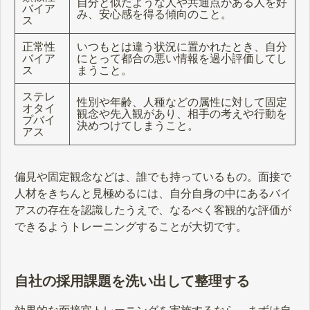
自分と似たような人や共通点がある人を好
バイア
み、安心感を得る傾向のこと。
ス
正常性
いつもとは違う状況に置かれたとき、自分
バイア
にとって都合の悪い情報を過小評価してし
ス
まうこと。
ステレ
性別や年齢、人種などの属性に対して固定
オタイ
観念や先入観があり、相手の考えや行動を
プバイ
決めつけてしまうこと。
アス
偏見や固定観念などは、誰でも持っているもの。面接で
人材をきちんと見極めるには、自分自身の中にあるバイ
アスの存在を認識したうえで、なるべく客観的な評価が
できるようトレーニングすることが大切です。
自社の採用課題を洗い出して整理する