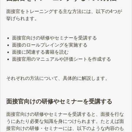
ているため、「どのような質問をし
てはいけないのか」「質問する際の
面接官をトレーニングする主な方法には、以下の4つが
注意点はあるのか」などと気になる
方もいるのではないでしょうか。 こ
挙げられます。
の記事では、採用選考の基本姿勢を
踏まえつつ、面接で聞いてはいけな
いことについて質問例とともに紹介
面接官向けの研修やセミナーを受講する
します。
面接のロールプレイングを実施する
面接に関連する書籍を読む
面接官用のマニュアルや評価シートを作成する
それぞれの方法について、具体的に解説します。
面接官向けの研修やセミナーを受講する
面接官向けの研修やセミナーを受講すると、面接を行な
うにあたり必要な知識を身につけられます。たとえば面
接官向けの研修・セミナーには、以下のような内容のも