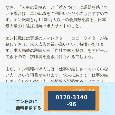
なお、「人材の見極め」と「惹きつけ」に課題を感じて
いる場合は、エン転職をご利用いただくのもおすすめで
す。エン転職とは1,100万人以上の会員数を誇る、日本
最大級の中途採用向け求人サイトのこと。
エン転職には専属のディレクター・コピーライターが在
籍しており、求人広告の質が高いという特徴がありま
す。求人掲載の段階から「自社で働く魅力」をアピール
できるので、求職者を惹きつけられるでしょう。
また、エン転職の求人には「仕事の厳しさ・向いていな
い人」という項目があります。求人にあえて「仕事の厳
しさ・向いていない人」の情報を記載することにより、
応募の段階で自社に適さない人材をフィルタリングでき
サイヨウ クル
ます。面接で人材を見極める難易度が下がり、採用ミス
0120-3140
マッチの防止に役立つでしょう。
エン転職に
-96
無料相談する
採用活動にお困りの方は、ぜひエン転職にご相談くださ