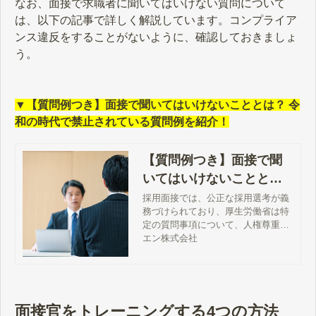
なお、面接で求職者に聞いてはいけない質問について
は、以下の記事で詳しく解説しています。コンプライア
ンス違反をすることがないように、確認しておきましょ
う。
▼【質問例つき】面接で聞いてはいけないこととは？ 令
和の時代で禁止されている質問例を紹介！
【質問例つき】面接で聞
いてはいけないことと
は？ 令和の時代で禁止さ
採用面接では、公正な採用選考が義
務づけられており、厚生労働省は特
れている質問例を紹介！
定の質問事項について、人権尊重の
観点から配慮すべきとしています。
エン株式会社
人事・採用担当者は、意図しない職
業差別を防止するために、どのよう
な質問が禁止されているのか理解を
深めておくことが必要です。 禁止さ
れている質問事項は細かく定められ
面接官をトレーニングする4つの方法