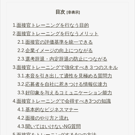
目次
[非表示]
1.
面接官トレーニングを行なう目的
2.
面接官トレーニングを行なうメリット
2.1.
面接官の評価基準を統一できる
2.2.
企業イメージの向上につながる
2.3.
選考辞退・内定辞退の防止につながる
3.
面接官トレーニングで強化すべき３つのスキル
3.1.
本音を引き出して適性を見極める質問力
3.2.
応募者を自社に惹きつける情報伝達力
3.3.
好印象を与えるコミュニケーション能力
4.
面接官トレーニングで会得すべき3つの知識
4.1.
基本的なビジネスマナー
4.2.
面接のやり方と流れ
4.3.
聞いてはいけないNG質問
5.
面接官をトレーニングする4つの方法