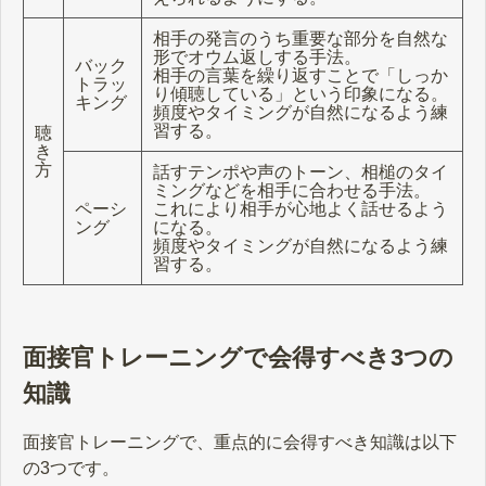
相手の発言のうち重要な部分を自然な
形でオウム返しする手法。
バック
相手の言葉を繰り返すことで「しっか
トラッ
り傾聴している」という印象になる。
キング
頻度やタイミングが自然になるよう練
習する。
聴
き
方
話すテンポや声のトーン、相槌のタイ
ミングなどを相手に合わせる手法。
ペーシ
これにより相手が心地よく話せるよう
ング
になる。
頻度やタイミングが自然になるよう練
習する。
面接官トレーニングで会得すべき3つの
知識
面接官トレーニングで、重点的に会得すべき知識は以下
の3つです。