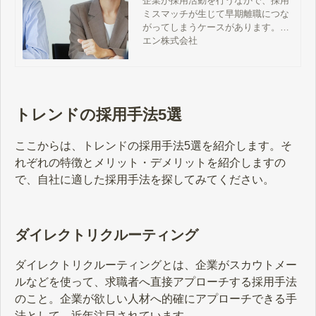
企業が採用活動を行うなかで、採用
ミスマッチが生じて早期離職につな
がってしまうケースがあります。従
業員が早期離職すると、採用コスト
エン株式会社
の損失につながるほか、ほかの従業
員のモチベーション低下や生産性の
低下を招く可能性があるため、対策
が求められます。この記事では、採
用ミスマッチが起こる主な理由と早
トレンドの採用手法5選
期離職を防ぐための対策について解
説します。
ここからは、トレンドの採用手法5選を紹介します。そ
れぞれの特徴とメリット・デメリットを紹介しますの
で、自社に適した採用手法を探してみてください。
ダイレクトリクルーティング
ダイレクトリクルーティングとは、企業がスカウトメー
ルなどを使って、求職者へ直接アプローチする採用手法
のこと。企業が欲しい人材へ的確にアプローチできる手
法として、近年注目されています。