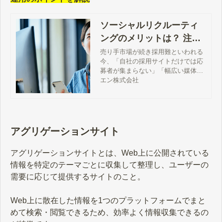
ソーシャルリクルーティ
ングのメリットは？ 注意
点や運用のポイントを解
売り手市場が続き採用難といわれる
今、「自社の採用サイトだけでは応
説
募者が集まらない」「幅広い媒体で
求人広告を出したいけれど、採用コ
エン株式会社
ストをかけられない」といった悩み
を持つ人事・採用担当者の方もいる
のではないでしょうか。自社にマッ
チする求職者と効率よく出会うため
の採用手法の一つに、“ソーシャルリ
アグリゲーションサイト
クルーティング”があります。この記
事では、ソーシャルリクルーティン
アグリゲーションサイトとは、Web上に公開されている
グの概要をはじめ、活用のメリット
情報を特定のテーマごとに収集して整理し、ユーザーの
や注意点、運用のポイントについて
解説します。
需要に応じて提供するサイトのこと。
Web上に散在した情報を1つのプラットフォームでまと
めて検索・閲覧できるため、効率よく情報収集できるの