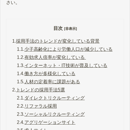
さい。
目次
[非表示]
1.
採用手法のトレンドが変化している背景
1.1.
少子高齢化により労働人口が減少している
1.2.
有効求人倍率が変化している
1.3.
インターネット・IT技術が普及している
1.4.
働き方が多様化している
1.5.
人材の定着率に課題がある
2.
トレンドの採用手法5選
2.1.
ダイレクトリクルーティング
2.2.
リファラル採用
2.3.
ソーシャルリクルーティング
2.4.
アグリゲーションサイト