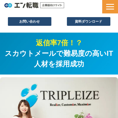
お問い合わせ
資料ダウンロード
サービス一覧
返信率7倍！？
採用ノウハウ
スカウトメールで難易度の高いIT
採用事例
人材を採用成功
セミナー情報
お役立ち資料