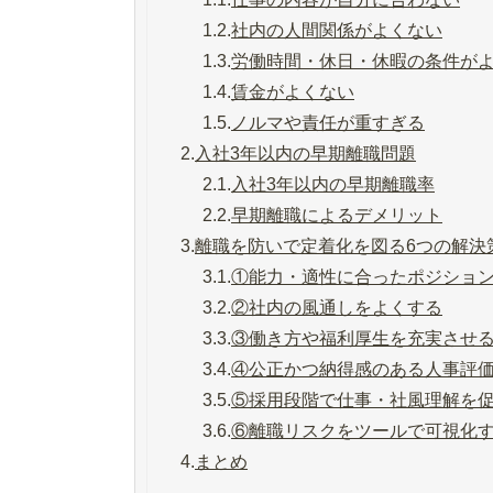
1.2.
社内の人間関係がよくない
1.3.
労働時間・休日・休暇の条件が
1.4.
賃金がよくない
1.5.
ノルマや責任が重すぎる
2.
入社3年以内の早期離職問題
2.1.
入社3年以内の早期離職率
2.2.
早期離職によるデメリット
3.
離職を防いで定着化を図る6つの解決
3.1.
①能力・適性に合ったポジショ
3.2.
②社内の風通しをよくする
3.3.
③働き方や福利厚生を充実させ
3.4.
④公正かつ納得感のある人事評
3.5.
⑤採用段階で仕事・社風理解を
3.6.
⑥離職リスクをツールで可視化
4.
まとめ