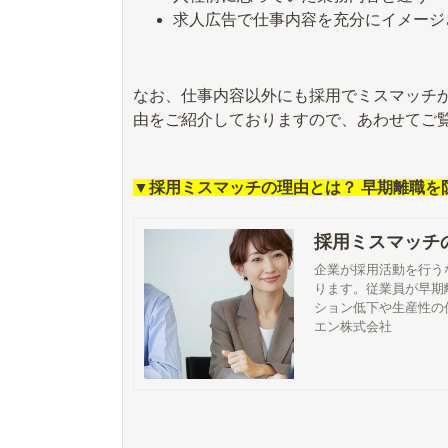
求人広告で仕事内容を充分にイメージ
なお、仕事内容以外にも採用でミスマッチ
由をご紹介しておりますので、あわせてご
▼採用ミスマッチの理由とは？ 早期離職を
採用ミスマッチ
企業が採用活動を行う
ります。従業員が早期
ション低下や生産性の
ミスマッチが起こる主
エン株式会社