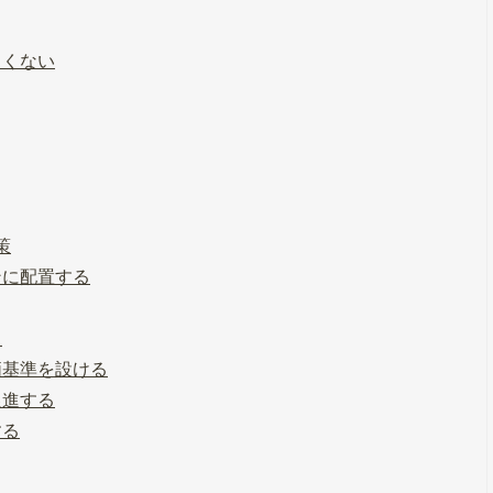
よくない
策
ンに配置する
る
価基準を設ける
促進する
する