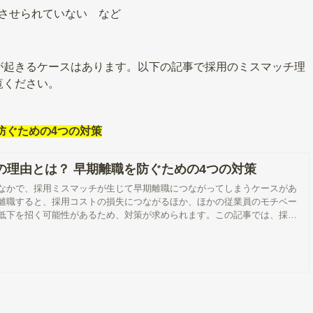
させられていない など
が起きるケースはあります。以下の記事で採用のミスマッチ理
覧ください。
防ぐための4つの対策
の理由とは？ 早期離職を防ぐための4つの対策
なかで、採用ミスマッチが生じて早期離職につながってしまうケースがあ
離職すると、採用コストの損失につながるほか、ほかの従業員のモチベー
低下を招く可能性があるため、対策が求められます。この記事では、採用
な理由と早期離職を防ぐための対策について解説します。