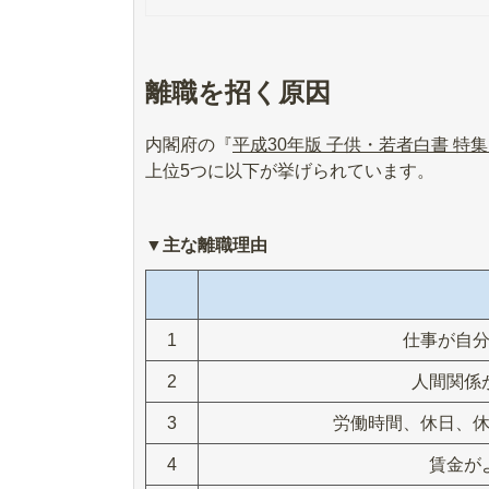
離職を招く原因
内閣府の『
平成30年版 子供・若者白書 特
上位5つに以下が挙げられています。
▼主な離職理由
1
仕事が自
2
人間関係
3
労働時間、休日、
4
賃金が