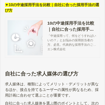
▼10の中途採用手法を比較｜自社に合った採用手法の選
び方
10の中途採用手法を比較
｜自社に合った採用手法
の選び方 - エン転職｜【公
「中途採用って、何をどうすればい
いの？」とお悩みの採用担当者の
式】企業様向けサイト
方、必見。代表的な採用手法のご紹
介、効果的な採用手法の組み合わせ
エン株式会社
方、自社の状況にあった採用手法の
選び方などを徹底解説します。初め
ての中途採用・採用手法の見直し
に、ぜひご活用を！
自社に合った求人媒体の選び方
求人媒体は、種類によってメリット・デメリットが異な
るほか、接点を持てるユーザーの属性が異なるため、採
用計画に合わせて選ぶことが重要です。
自社に合った求人媒体を選ぶ際のポイントとして、次の