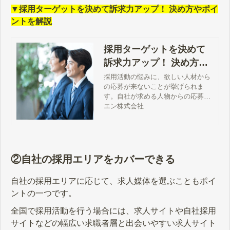
▼採用ターゲットを決めて訴求力アップ！ 決め方やポイ
ントを解説
採用ターゲットを決めて
訴求力アップ！ 決め方や
ポイントを解説
採用活動の悩みに、欲しい人材から
の応募が来ないことが挙げられま
す。自社が求める人物からの応募に
つなげるためには、採用ターゲット
エン株式会社
に魅力が伝わる求人広告やコンテン
ツの工夫が欠かせません。本記事で
は、採用ターゲットを設定する目的
や決め方、ポイントについて解説し
ます。
②自社の採用エリアをカバーできる
自社の採用エリアに応じて、求人媒体を選ぶこともポイ
ントの一つです。
全国で採用活動を行う場合には、求人サイトや自社採用
サイトなどの幅広い求職者層と出会いやすい求人サイト