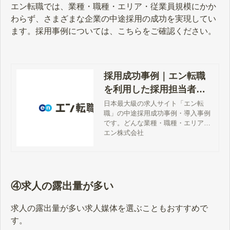
エン転職では、業種・職種・エリア・従業員規模にかか
わらず、さまざまな企業の中途採用の成功を実現してい
ます。採用事例については、こちらをご確認ください。
採用成功事例｜エン転職
を利用した採用担当者の
声
日本最大級の求人サイト「エン転
職」の中途採用成功事例・導入事例
です。どんな業種・職種・エリアの
募集で、何名応募が集まったのか？
エン株式会社
実際に掲載された求人広告ととも
に、応募数・面接数・内定数・入社
数まで詳細に公開しております。
④求人の露出量が多い
求人の露出量が多い求人媒体を選ぶこともおすすめで
す。