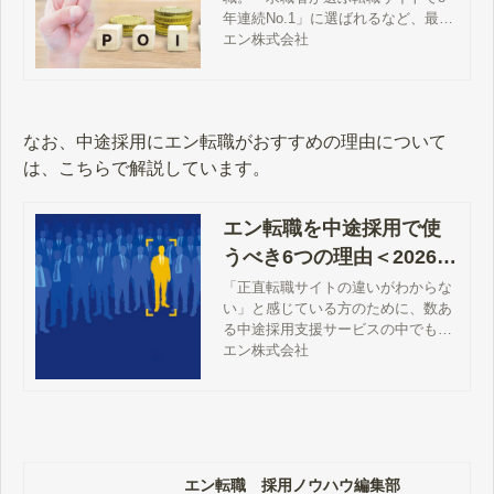
底解説
年連続No.1」に選ばれるなど、最も
注目度が高い求人サイトです。そん
エン株式会社
なエン転職の基本料金から、基本料
金よりお得に求人を掲載する方法、
他の求人サイトとの違いまで徹底解
説します。
なお、中途採用にエン転職がおすすめの理由について
は、こちらで解説しています。
エン転職を中途採用で使
うべき6つの理由＜2026年
2月更新＞
「正直転職サイトの違いがわからな
い」と感じている方のために、数あ
る中途採用支援サービスの中でもエ
ン転職を使ったほうが良い理由や、
エン株式会社
エン転職を活用するのがオススメな
企業について解説します。
エン転職 採用ノウハウ編集部