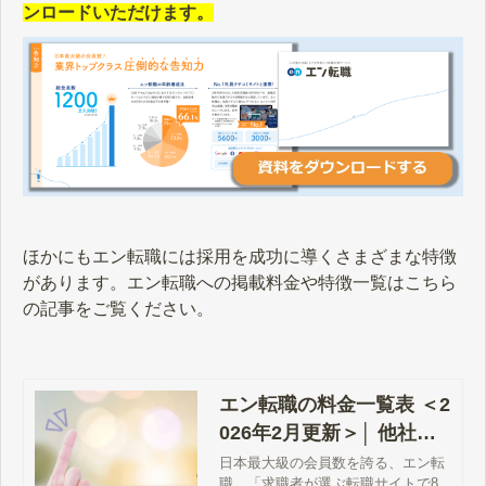
ンロードいただけます。
ほかにもエン転職には採用を成功に導くさまざまな特徴
があります。エン転職への掲載料金や特徴一覧はこちら
の記事をご覧ください。
エン転職の料金一覧表 ＜2
026年2月更新＞│ 他社と
の違い・採用事例まで徹
日本最大級の会員数を誇る、エン転
職。「求職者が選ぶ転職サイトで8