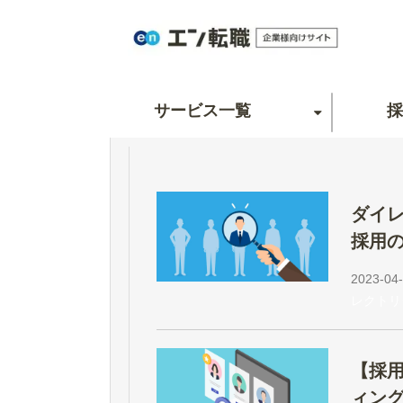
サービス一覧
採
ダイ
採用の
解説
2023-04-
レクトリ
【採
ィン