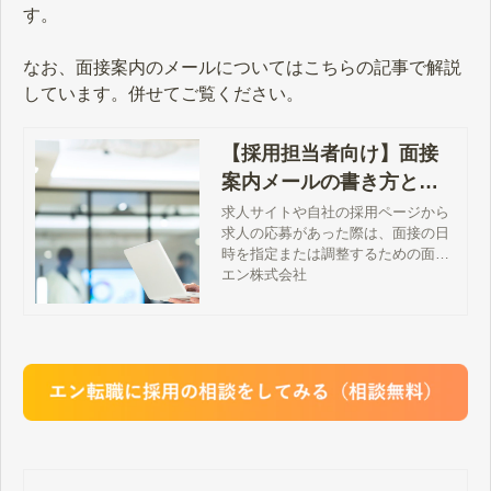
す。
なお、面接案内のメールについてはこちらの記事で解説
しています。併せてご覧ください。
【採用担当者向け】面接
案内メールの書き方とマ
ナー。未返信と辞退を防
求人サイトや自社の採用ページから
求人の応募があった際は、面接の日
ぐポイントとは？
時を指定または調整するための面接
案内メールを応募者に送信します。
エン株式会社
面接案内メールは企業の印象を左右
するため、文面や送信するタイミン
グなどを考慮して、よい印象を持っ
てもらうことが重要です。この記事
では、応募者に送る面接案内メール
の書き方と基本のマナー、未返信と
辞退を防ぐポイントについて解説し
ます。