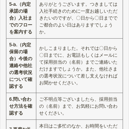
5-a.（内定
ありがとうございます。つきましては
承諾の場
入社手続きのために一度お越しいただ
合）入社ま
きたいのですが、〇日から〇日までで
でのフロー
ご都合のよい日はありますでしょう
を案内する
か。
5-b.（内定
かしこまりました。それでは〇日から
保留の場
〇日までに、お電話もしくはメールに
合）今後の
て採用担当の（名前）までご連絡いた
連絡や他社
だけますでしょうか。また、他社さま
の選考状況
の選考状況について差し支えなければ
について確
お聞かせください。
認する
6.問い合わ
ご不明点等ございましたら、採用担当
せ方法を確
の（名前）まで、お気軽にお問い合わ
認する
せください。
本日はご多忙のなか、お時間をいただ