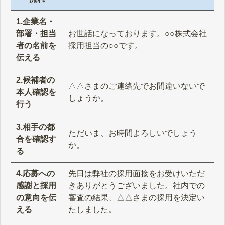
1.企業名・
部署・担当
お世話になっております。○○株式会社
者の名前を
採用担当の○○です。
伝える
2.候補者の
△△さまのご連絡先でお間違いないで
本人確認を
しょうか。
行う
3.相手の都
ただいま、お時間よろしいでしょう
合を確認す
か。
る
4.応募への
先日は弊社の採用面接をお受けいただ
感謝と採用
きありがとうございました。社内での
の意向を伝
審査の結果、△△さまの採用を決定い
える
たしました。