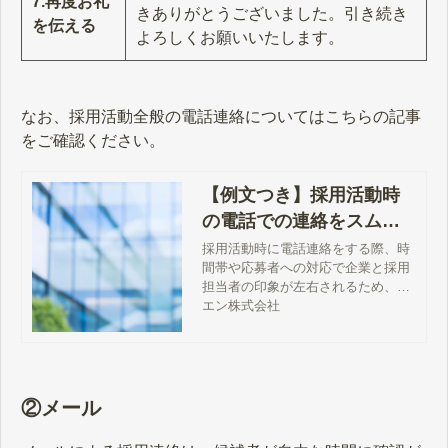
7.再度お礼
きありがとうございました。引き続き
を伝える
よろしくお願いいたします。
なお、採用活動全般の電話連絡についてはこちらの記事
をご確認ください。
【例文つき】採用活動時
の電話での連絡をスムー
ズに行うための準備と押
採用活動時に電話連絡をする際、時
間帯や応募者への対応で企業と採用
さえておくポイント
担当者の印象が左右されるため、ス
ムーズかつ丁寧な対応が求められま
エン株式会社
す。本記事では、応募者への電話連
絡をスムーズに行うための準備や押
さえておくポイント、対応例につい
て解説します。
②メール