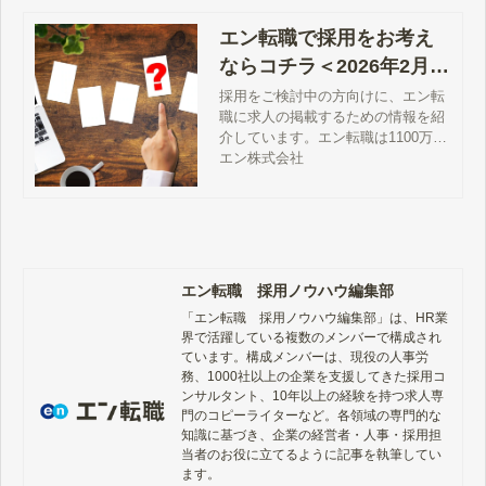
エン転職で採用をお考え
ならコチラ＜2026年2月更
新＞｜企業から選ばれる
採用をご検討中の方向けに、エン転
職に求人の掲載するための情報を紹
理由を解説
介しています。エン転職は1100万人
超の会員数を誇る、日本最大級の求
エン株式会社
人・転職支援サイト。特に若手人材
の採用に強みがあります。
エン転職 採用ノウハウ編集部
「エン転職　採用ノウハウ編集部」は、HR業
界で活躍している複数のメンバーで構成され
ています。構成メンバーは、現役の人事労
務、1000社以上の企業を支援してきた採用コ
ンサルタント、10年以上の経験を持つ求人専
門のコピーライターなど。各領域の専門的な
知識に基づき、企業の経営者・人事・採用担
当者のお役に立てるように記事を執筆してい
ます。
