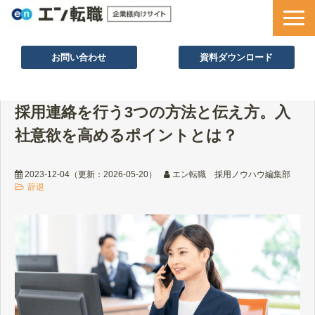
お問い合わせ
資料ダウンロード
サービス一覧
採用連絡を行う3つの方法と伝え方。入
採用ノウハウ
社意欲を高めるポイントとは？
採用事例
セミナー情報
2023-12-04
（更新：
2026-05-20
）
エン転職 採用ノウハウ編集部
辞退
お役立ち資料