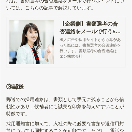
なお、書類選考の合否連絡をメールで行うポイントにつ
いては、こちらの記事で解説しています。
【企業側】書類選考の合
否連絡をメールで行う5つ
のポイント
求人広告や採用サイトから応募があ
った際には、書類選考の合否連絡を
行います。書類選考の合否連絡は、
合格者の意欲を醸成して次の選考へ
エン株式会社
と進める重要なステップとなりま
す。自社に対してよい印象を持って
もらうには、合否の結果にかかわら
ず誠実かつ迅速な対応を心がけるこ
とが重要です。この記事では、書類
③郵送
選考の合否連絡をメールで行う際の
ポイントや例文について紹介しま
郵送での採用連絡は、書類として手元に残ることから信
す。
頼性があり、候補者にも誠実な印象を与えやすいことが
特徴です。
採用通知書に加えて、入社の際に必要な書類や返信用封
筒についても同封することが可能です。ただし、電話や