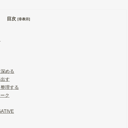
目次
[非表示]
ト
を深める
い出す
を整理する
ワーク
ATIVE