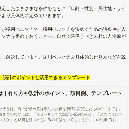
設定したさまざまな条件をもとに「年齢・性別・居住地・ライ
をより具体的に定めていきます。
」が採用ペルソナで、採用ペルソナを決めるための諸条件が人
ルソナを定めておくことで、自社で確保すべき人材の人物像が
しく解説しています。採用ペルソナの具体的な作り方などを説
 設計のポイントと活用できるテンプレート
は｜作り方や設計のポイント、項目例、テンプレート
ソナとは、自社が求める詳細な人材像を明確に設定したもののことです。
者さまのなかには、「なぜペルソナの設計が必要なのか」「どのようにペ
いのか」と疑問を持つ方もいるのではないでしょうか。この記事では、採
ナ設計の重要性や作り方、設計するポイントについて解説します。