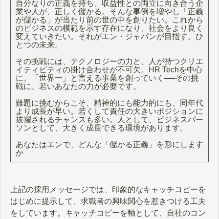
自分なりの正義を持ち、収益性との両立に向き合う企
業や人が、正しく儲かる。そんな事例を増やし「正義
が儲かる」が当たり前の世の中を創りたい。これから
のビジネスの模範を示す存在になり、社会をより良く
変えていきたい。それがエン・ジャパンが目指す、ひ
とつの未来。
その挑戦には、テクノロジーの力と、人が持つクリエ
イティビティの掛け合わせが不可欠。HR Techを中心
に、「世界一」と言える事業を創っていく──その挑
戦に、若いあなたの力が必要です。​
難題に挑むからこそ、精神的にも能力的にも、同年代
より成長が早い。若くして責任の大きいポジションに
抜擢されるチャンスも多い。人として、ビジネスパー
ソンとして、大きく成長できる環境があります。
あなたはエンで、どんな「儲かる正義」を形にします
か
上記の採用メッセージでは、印象的なキャッチコピーを
はじめに提示して、求職者の興味関心を惹きつける工夫
をしています。キャッチコピーを軸として、自社のコン