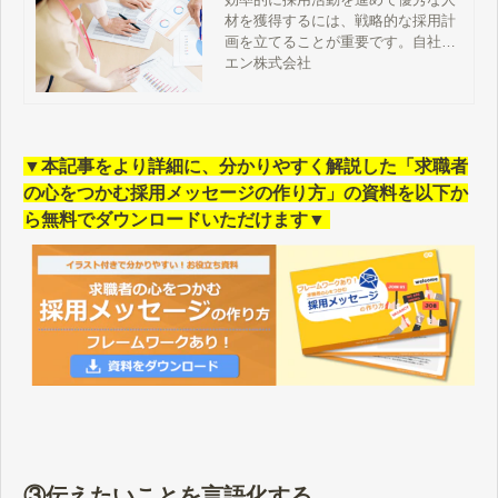
材を獲得するには、戦略的な採用計
画を立てることが重要です。自社の
強み・弱みを洗い出したり、競合他
エン株式会社
社や採用ターゲットなどの分析を行
ったりするのに活用したいのが“フレ
ームワーク”です。今回は、企業の人
事・採用部門に向けて、採用活動に
▼本記事をより詳細に、分かりやすく解説した「求職者
活用できるフレームワークについて
解説します。
の心をつかむ採用メッセージの作り方」の資料を以下か
ら無料でダウンロードいただけます▼
③伝えたいことを言語化する