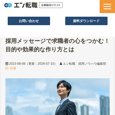
お問い合わせ
資料ダウンロード
サービス一覧
採用メッセージで求職者の心をつかむ！
採用ノウハウ
目的や効果的な作り方とは
採用事例
セミナー情報
2023-08-08
（更新：
2026-07-10
）
エン転職 採用ノウハウ編集部
応募
お役立ち資料