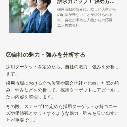
訴求力アップ！ 決め方や
ポイントを解説
採用活動の悩みに、欲しい人材から
の応募が来ないことが挙げられま
す。自社が求める人物からの応募に
つなげるためには、採用ターゲット
エン株式会社
に魅力が伝わる求人広告やコンテン
ツの工夫が欠かせません。本記事で
は、採用ターゲットを設定する目的
や決め方、ポイントについて解説し
ます。
②自社の魅力・強みを分析する
採用ターゲットを定めたら、自社の魅力・強みを分析し
ます。
採用市場における立ち位置や競合他社と比較した際の強
み・弱みなどを分析して、採用ターゲットにアピールし
たい内容を整理します。
その際、ステップ1で定めた採用ターゲットが持つニー
ズや価値観とマッチするような魅力・強みを見い出すこ
とが重要です。