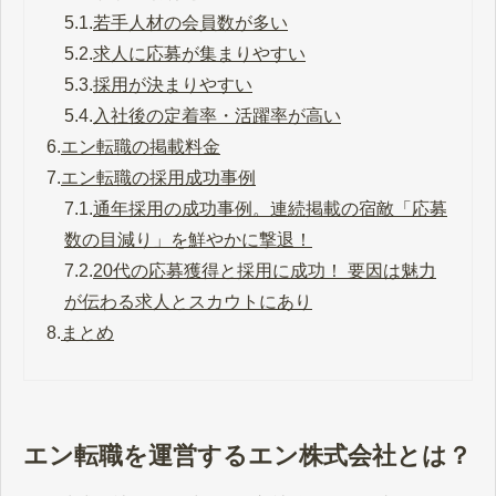
5.1.
若手人材の会員数が多い
5.2.
求人に応募が集まりやすい
5.3.
採用が決まりやすい
5.4.
入社後の定着率・活躍率が高い
6.
エン転職の掲載料金
7.
エン転職の採用成功事例
7.1.
通年採用の成功事例。連続掲載の宿敵「応募
数の目減り」を鮮やかに撃退！
7.2.
20代の応募獲得と採用に成功！ 要因は魅力
が伝わる求人とスカウトにあり
8.
まとめ
エン転職を運営するエン株式会社とは？