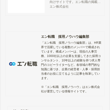
向けサイトです。エン転職の掲載料
金、サービス詳細、特徴、評判、採
エン株式会社
用事例、媒体資料、お問い合わせ方
法などをご案内しています。
エン転職 採用ノウハウ編集部
「エン転職　採用ノウハウ編集部」は、HR業
界で活躍している複数のメンバーで構成され
ています。構成メンバーは、現役の人事労
務、1000社以上の企業を支援してきた採用コ
ンサルタント、10年以上の経験を持つ求人専
門のコピーライターなど。各領域の専門的な
知識に基づき、企業の経営者・人事・採用担
当者のお役に立てるように記事を執筆してい
ます。

※「エン転職　採用ノウハウ」はエン株式会
社が運営している情報サイトです。