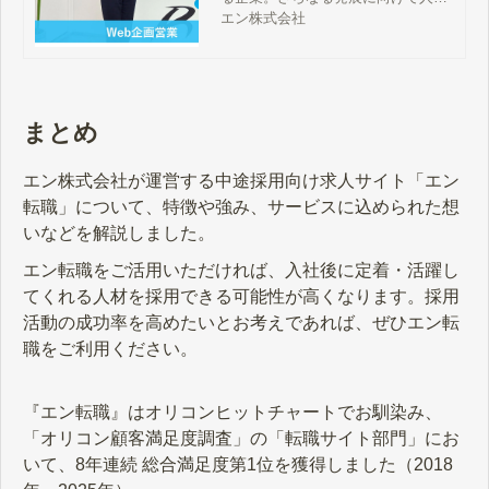
体制の強化が必要になる中、即戦力
エン株式会社
クラスの経験者を含む20代の男性2
名の採用を実現。若手層の応募獲得
から入社まで繋げることができた理
由をお伺いしています。
まとめ
エン株式会社が運営する中途採用向け求人サイト「エン
転職」について、特徴や強み、サービスに込められた想
いなどを解説しました。
エン転職をご活用いただければ、入社後に定着・活躍し
てくれる人材を採用できる可能性が高くなります。採用
活動の成功率を高めたいとお考えであれば、ぜひエン転
職をご利用ください。
『エン転職』はオリコンヒットチャートでお馴染み、
「オリコン顧客満足度調査」の「転職サイト部門」にお
いて、8年連続 総合満足度第1位を獲得しました（2018