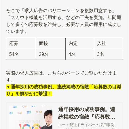
そこで「求人広告のバリエーションを複数用意する」
「スカウト機能を活用する」などの工夫を実施。年間通
して多くの応募数を維持し、必要な人員の採用に成功し
ています。
応募
面接
内定
入社
54名
29名
4名
3名
実際の求人広告は、こちらのページでご覧いただけま
す。
▼通年採用の成功事例。連続掲載の宿敵「応募数の目減
り」を鮮やかに撃退！
通年採用の成功事例。連
続掲載の宿敵「応募数の
目減り」を鮮やかに撃
ルート配送ドライバーの採用事例。