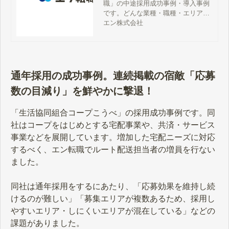
職」の中途採用成功事例・導入事例
です。どんな業種・職種・エリアの
募集で、何名応募が集まったのか？
エン株式会社
実際に掲載された求人広告ととも
に、応募数・面接数・内定数・入社
数まで詳細に公開しております。
通年採用の成功事例。連続掲載の宿敵「応募
数の目減り」を鮮やかに撃退！
「生活協同組合コープこうべ」の採用成功事例です。同
社はコープをはじめとする宅配事業や、共済・サービス
事業などを展開しています。増加した宅配ニーズに対応
するべく、エン転職でルート配送担当者の増員を行ない
ました。
同社は通年採用をするにあたり、「応募効果を維持し続
けるのが難しい」「募集エリアが複数あるため、採用し
やすいエリア・しにくいエリアが混在している」などの
課題がありました。