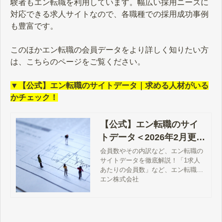
験者もエン転職を利用しています。幅広い採用ニーズに
対応できる求人サイトなので、各職種での採用成功事例
も豊富です。
このほかエン転職の会員データをより詳しく知りたい方
は、こちらのページをご覧ください。
▼【公式】エン転職のサイトデータ｜求める人材がいる
かチェック！
【公式】エン転職のサイ
トデータ＜2026年2月更新
＞｜求める人材がいるか
会員数やその内訳など、エン転職の
サイトデータを徹底解説！「1求人
チェック！
あたりの会員数」など、エン転職公
式サイトだからこそ明かせるデータ
エン株式会社
を惜しみなく開示します。失敗しな
い採用活動のために、各サイトの特
徴を比較しながら掲載先をご検討い
ただけます。