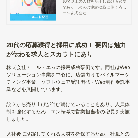
10名以上の人材を採用し続ける必要
退！
があり、求人の連続掲載に伴う応募
数の目減りが課題に。これに対して
エン株式会社
エン転職は、ターゲットを変えた複
数の求人広告を用意。広告を使い分
け、1掲載あたり50名前後の応募数
を年間通して維持することに成功！
20代の応募獲得と採用に成功！ 要因は魅力
が伝わる求人とスカウトにあり
株式会社アール・エムの採用成功事例です。同社はWeb
ソリューション事業を中心に、店舗向けモバイルマーケ
ティング事業、ソフトウェア受託開発・Web制作受託事
業などを展開しています。
設立から売り上げが伸び続けていることもあり、人員体
制を強化するため、エン転職で営業担当者の増員を実施
しました。
入社後に活躍してくれる人材を確保するため、社風との