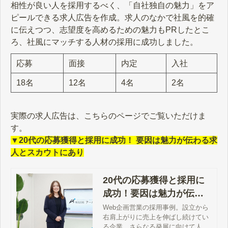
相性が良い人を採用するべく、「自社独自の魅力」をア
ピールできる求人広告を作成。求人のなかで社風を的確
に伝えつつ、志望度を高めるための魅力もPRしたとこ
ろ、社風にマッチする人材の採用に成功しました。
応募
面接
内定
入社
18名
12名
4名
2名
実際の求人広告は、こちらのページでご覧いただけま
す。
▼20代の応募獲得と採用に成功！ 要因は魅力が伝わる求
人とスカウトにあり
20代の応募獲得と採用に
成功！要因は魅力が伝わ
る求人とスカウトにあ
Web企画営業の採用事例。設立から
右肩上がりに売上を伸ばし続けてい
り。
る企業。さらなる発展に向けて人員