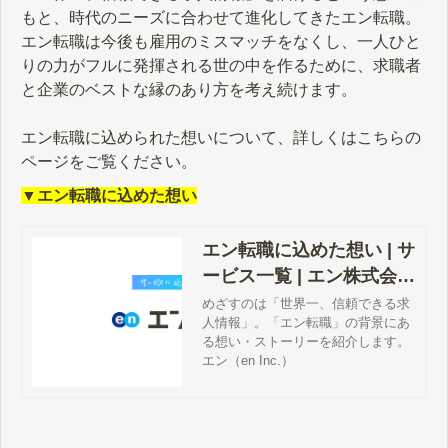
もと、時代のニーズに合わせて進化してきたエン転職。
エン転職は今後も雇用のミスマッチをなくし、一人ひと
りの力がフルに発揮される世の中を作るために、求職者
と企業のベストな縁のあり方を考え続けます。
エン転職に込められた想いについて、詳しくはこちらの
ページをご覧ください。
▼エン転職に込めた想い
エン転職に込めた想い | サ
ービス一覧 | エン株式会社
（en Inc.）
めざすのは「世界一、信頼できる求
人情報」。「エン転職」の背景にあ
る想い・ストーリーを紹介します。
エン（en Inc.）