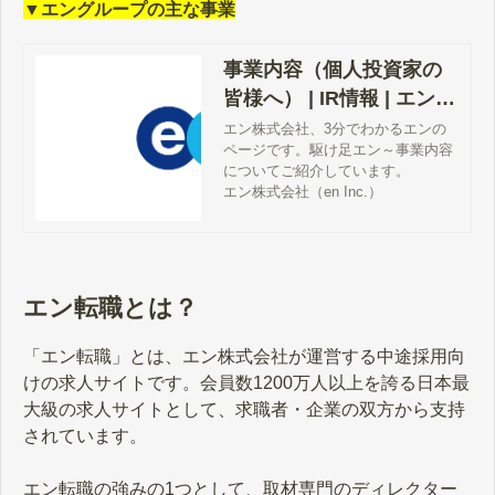
▼エングループの主な事業
事業内容（個人投資家の
皆様へ） | IR情報 | エン株
式会社（en Inc.）
エン株式会社、3分でわかるエンの
ページです。駆け足エン～事業内容
についてご紹介しています。
エン株式会社（en Inc.）
エン転職とは？
「エン転職」とは、エン株式会社が運営する中途採用向
けの求人サイトです。会員数1200万人以上を誇る日本最
大級の求人サイトとして、求職者・企業の双方から支持
されています。
エン転職の強みの1つとして、取材専門のディレクター