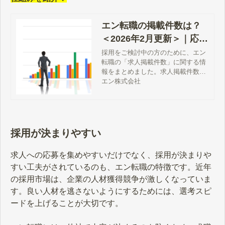
エン転職の掲載件数は？
＜2026年2月更新＞｜応募
に繋がりやすい独自の仕
採用をご検討中の方のために、エン
転職の「求人掲載件数」に関する情
組みを紹介！
報をまとめました。求人掲載件数
は、応募数を左右する重要な要素。
エン株式会社
他社の求人に埋もれることなく、し
っかりと露出を高められる、エン転
職独自の掲載ロジックについて詳細
に解説しています。
採用が決まりやすい
求人への応募を集めやすいだけでなく、採用が決まりや
すい工夫がされているのも、エン転職の特徴です。近年
の採用市場は、企業の人材獲得競争が激しくなっていま
す。良い人材を逃さないようにするためには、選考スピ
ードを上げることが大切です。