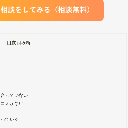
目次
[非表示]
り合っていない
チコミがない
狙っている