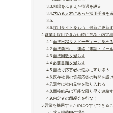
3.3.
相場をふまえた待遇を設定
3.4.
求める人材にあった採用手法を
3.5.
3.6.
採用サイトをもつ、最新に更新
4.
営業を採用できない時に選考・内定
4.1.
面接日程をスピーディーに決め
4.2.
面接前日に、連絡（電話・メー
4.3.
面接回数を減らす
4.4.
必要書類を減らす
4.5.
面接で応募者の悩みに寄り添う
4.6.
既存社員の質疑応答の時間を設
4.7.
選考に社内見学を取り入れる
4.8.
面接結果は可能な限り早く連絡
4.9.
内定者の懇親会を行なう
5.
営業を採用するために今すぐできる
5.1.
求人掲載中の場合