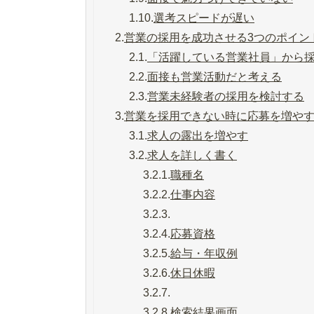
1.10.
選考スピードが遅い
2.
営業の採用を成功させる3つのポイン
2.1.
「活躍している営業社員」から
2.2.
面接も営業活動だと考える
2.3.
営業未経験者の採用を検討する
3.
営業を採用できない時に応募を増や
3.1.
求人の露出を増やす
3.2.
求人を詳しく書く
3.2.1.
職種名
3.2.2.
仕事内容
3.2.3.
3.2.4.
応募資格
3.2.5.
給与・年収例
3.2.6.
休日休暇
3.2.7.
3.2.8.
検索結果画面