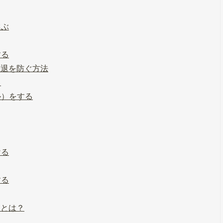
選ぶ
する
辞退を防ぐ方法
る
ル）をする
ける
する
ことは？