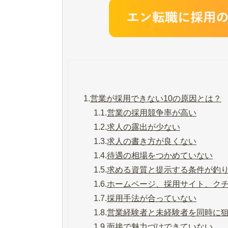
1.
営業が採用できない10の原因とは？
1.1.
営業の採用競争率が高い
1.2.
求人の露出が少ない
1.3.
求人の書き方が良くない
1.4.
待遇の相場をつかめていない
1.5.
求める資質と提示する条件が釣
1.6.
ホームページ、採用サイト、ク
1.7.
採用手法が合っていない
1.8.
営業経験者と未経験者を同時に
1.9.
面接で魅力づけできていない