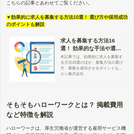
こちらの記事とあわせてご覧ください。
▼効果的に求人を募集する方法10選！ 選び方や採用成功
のポイントも解説
求人を募集する方法16
選！ 効果的な手法や選び
方、採用成功のコツも解
本記事では、効果的に求人を募集す
る方法16選のほか、募集方法の選び
説
方、募集を成功させるポイントなど
を解説します。求人募集のコストを
エン株式会社
なるべく抑える方法も紹介しますの
で、採用活動にお悩み方はぜひご覧
ください。
そもそもハローワークとは？ 掲載費用
など特徴を解説
ハローワークは、厚生労働省が運営する雇用サービス機