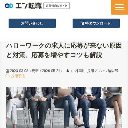
お問い合わせ
資料ダウンロード
サービス一覧
ハローワークの求人に応募が来ない原因
採用ノウハウ
と対策、応募を増やすコツも解説
採用事例
セミナー情報
2023-03-08
（更新：
2026-05-21
）
エン転職 採用ノウハウ編集部
採用手法
お役立ち資料