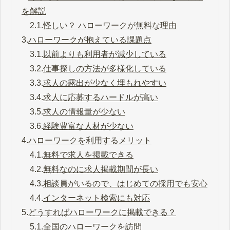
を解説
2.1.
怪しい？ ハローワークが無料な理由
3.
ハローワークが抱えている課題点
3.1.
以前よりも利用者が減少している
3.2.
仕事探しの方法が多様化している
3.3.
求人の露出が少なく埋もれやすい
3.4.
求人に応募するハードルが高い
3.5.
求人の情報量が少ない
3.6.
経験豊富な人材が少ない
4.
ハローワークを利用するメリット
4.1.
無料で求人を掲載できる
4.2.
無料なのに求人掲載期間が長い
4.3.
相談員がいるので、はじめての採用でも安心
4.4.
インターネット検索にも対応
5.
どうすればハローワークに掲載できる？
5.1.
全国のハローワークを訪問