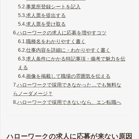
5.2.
事業所登録シートを記入
5.3.
求人票を提出する
5.4.
求人票を受け取る
6.
ハローワークの求人に応募を増やすコツ
6.1.
職種名をわかりやすく書く
6.2.
仕事内容を詳細に・わかりやすく書く
6.3.
求人条件にかかる特記事項・備考で魅力を伝
える
6.4.
画像を掲載して職場の雰囲気を伝える
7.
ハローワークで採用できなかった…でも無料な
らノーダメージ？
8.
ハローワークで採用できないなら、エン転職へ
ハローワークの求人に応募が来ない原因