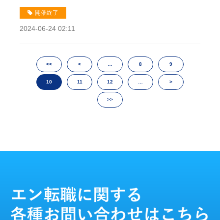
事例」セミナー
開催終了
2024-06-24 02:11
<<
<
…
8
9
10
11
12
…
>
>>