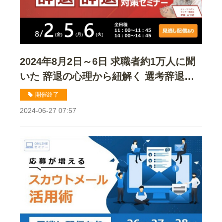
2024年8月2日～6日 求職者約1万人に聞
いた 辞退の心理から紐解く 選考辞退・
内定辞退対策セミナー
開催終了
2024-06-27 07:57