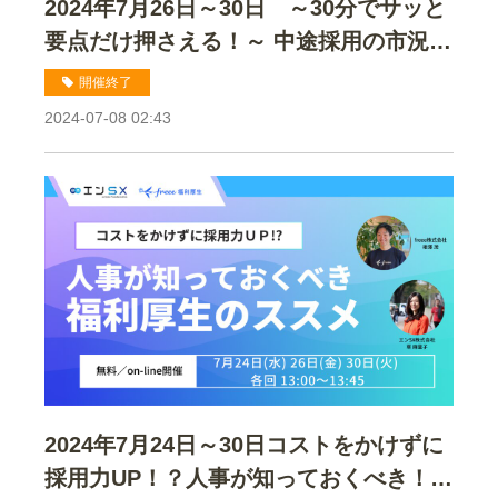
2024年7月26日～30日 ～30分でサッと
要点だけ押さえる！～ 中途採用の市況変
化と法改正 2024年-2025年版セミナー
開催終了
2024-07-08 02:43
2024年7月24日～30日コストをかけずに
採用力UP！？人事が知っておくべき！福