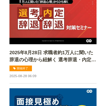
2025年8月28日 求職者約1万人に聞いた
辞退の心理から紐解く 選考辞退・内定辞
退対策セミナー
開催終了
2025-08-28 06:09