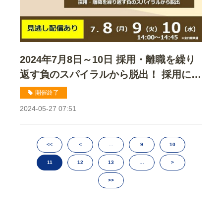
2024年7月8日～10日 採用・離職を繰り
返す負のスパイラルから脱出！ 採用にお
ける ミスマッチを防ぐ方法セミナー
開催終了
2024-05-27 07:51
<<
<
…
9
10
11
12
13
…
>
>>