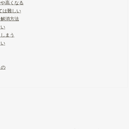
やや高くなる
ては難しい
と解消方法
ない
てしまう
らい
もの