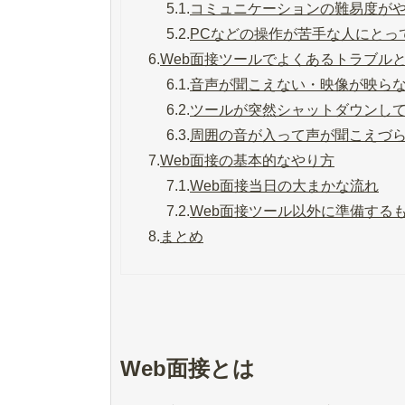
5.1.
コミュニケーションの難易度が
5.2.
PCなどの操作が苦手な人にとっ
6.
Web面接ツールでよくあるトラブル
6.1.
音声が聞こえない・映像が映ら
6.2.
ツールが突然シャットダウンし
6.3.
周囲の音が入って声が聞こえづ
7.
Web面接の基本的なやり方
7.1.
Web面接当日の大まかな流れ
7.2.
Web面接ツール以外に準備する
8.
まとめ
Web面接とは