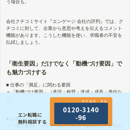
う場合も。
会社クチコミサイト『エンゲージ 会社の評判』では、ク
チコミに対して、企業から意思や考えを伝えるコメント
機能があります。こうした機能を使い、求職者の不安を
払拭しましょう。
「衛生要因」だけでなく「動機づけ要因」で
も魅力づけする
■ 仕事の「満足」に関わる要因
＝「動機づけ要因」（承認・称賛・達成・成長・責任な
ど）
サイヨウ クル
0120-3140
エン転職に
-96
■ 仕事の「不満足」に関わる要因
無料相談する
＝「衛生要因」（給与・賞与・休日・福利厚生・会社の