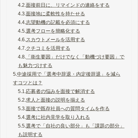
4.2.
面接前日に、リマインドの連絡をする
4.3.
面接地に柔軟性を持たせる
4.4.
志望動機の記載を必須にする
4.5.
選考フローを簡略化する
4.6.
スカウトメールを活用する
4.7.
クチコミを活用する
4.8.
「衛生要因」だけでなく「動機づけ要因」で
も魅力づけする
5.
中途採用で「選考中辞退・内定後辞退」を減ら
すコツとは？
5.1.
応募者の悩みを面接で解消する
5.2.
求人と面接の説明を揃える
5.3.
面接で既存社員への質問タイムを作る
5.4.
選考に社内見学を取り入れる
5.5.
選考で「自社の良い部分」も「課題の部分」
も説明する