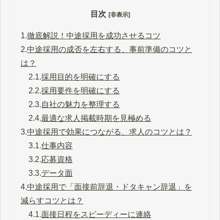
目次
[非表示]
1.
徹底解説！中途採用を成功させるコツ
2.
中途採用の成否を左右する、事前準備のコツと
は？
2.1.
採用目的を明確にする
2.2.
採用要件を明確にする
2.3.
自社の魅力を整理する
2.4.
最適な求人掲載時期を見極める
3.
中途採用で効果につながる、求人のコツとは？
3.1.
仕事内容
3.2.
応募資格
3.3.
データ面
4.
中途採用で「面接前辞退・ドタキャン辞退」を
減らすコツとは？
4.1.
面接日程をスピーディーに連絡