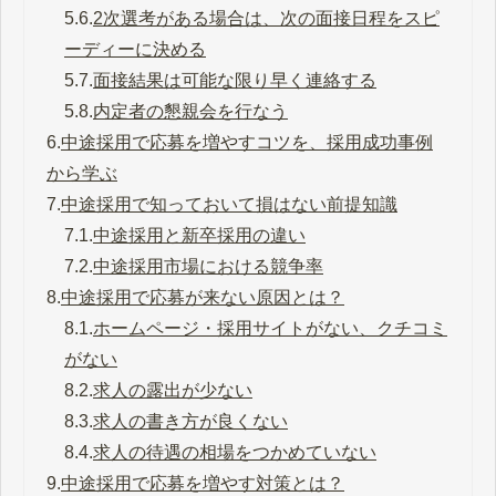
5.6.
2次選考がある場合は、次の面接日程をスピ
ーディーに決める
5.7.
面接結果は可能な限り早く連絡する
5.8.
内定者の懇親会を行なう
6.
中途採用で応募を増やすコツを、採用成功事例
から学ぶ
7.
中途採用で知っておいて損はない前提知識
7.1.
中途採用と新卒採用の違い
7.2.
中途採用市場における競争率
8.
中途採用で応募が来ない原因とは？
8.1.
ホームページ・採用サイトがない、クチコミ
がない
8.2.
求人の露出が少ない
8.3.
求人の書き方が良くない
8.4.
求人の待遇の相場をつかめていない
9.
中途採用で応募を増やす対策とは？