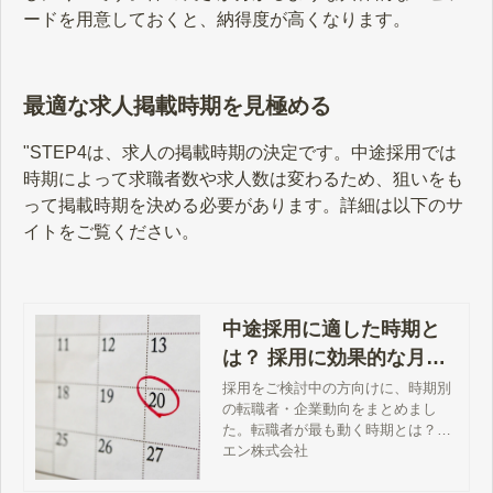
ードを用意しておくと、納得度が高くなります。
最適な求人掲載時期を見極める
"STEP4は、求人の掲載時期の決定です。中途採用では
時期によって求職者数や求人数は変わるため、狙いをも
って掲載時期を決める必要があります。詳細は以下のサ
イトをご覧ください。
中途採用に適した時期と
は？ 採用に効果的な月別
戦略とやるべきことを解
採用をご検討中の方向けに、時期別
の転職者・企業動向をまとめまし
説
た。転職者が最も動く時期とは？ラ
イバル求人が少ない時期はいつ？…
エン株式会社
など、失敗しない採用活動のため
に、最適なタイミングを見定めるヒ