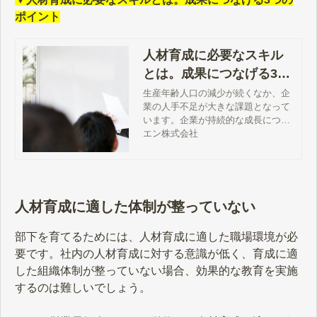
ポイント
人材育成に必要なスキル
とは。成果につなげる3つ
のポイント
生産年齢人口の減少が続くなか、企
業の人手不足が大きな課題となって
います。企業が持続的な成長につな
げるには、これからの時代に求めら
エン株式会社
れる新たな能力の習得も必要とされ
ています。今回は、人材育成に必要
なスキルと成果につなげるポイント
について解説します。
人材育成に適した体制が整っていない
部下を育てるためには、人材育成に適した職場環境が必
要です。社内の人材育成に対する意識が低く、育成に適
した組織体制が整っていない場合、効果的な教育を実施
するのは難しいでしょう。