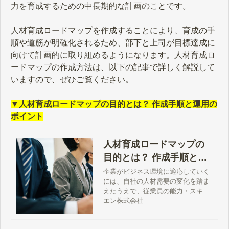
力を育成するための中長期的な計画のことです。
人材育成ロードマップを作成することにより、育成の手
順や道筋が明確化されるため、部下と上司が目標達成に
向けて計画的に取り組めるようになります。人材育成ロ
ードマップの作成方法は、以下の記事で詳しく解説して
いますので、ぜひご覧ください。
▼人材育成ロードマップの目的とは？ 作成手順と運用の
ポイント
人材育成ロードマップの
目的とは？ 作成手順と運
用のポイント
企業がビジネス環境に適応していく
には、自社の人材需要の変化を踏ま
えたうえで、従業員の能力・スキル
を更新し続けることが必要です。そ
エン株式会社
こで役立つのが人材育成ロードマッ
プです。この記事では、人材育成ロ