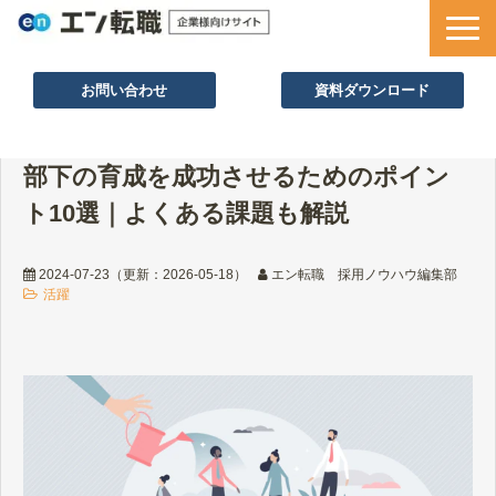
お問い合わせ
資料ダウンロード
サービス一覧
部下の育成を成功させるためのポイン
採用ノウハウ
ト10選｜よくある課題も解説
採用事例
セミナー情報
2024-07-23
（更新：
2026-05-18
）
エン転職 採用ノウハウ編集部
活躍
お役立ち資料