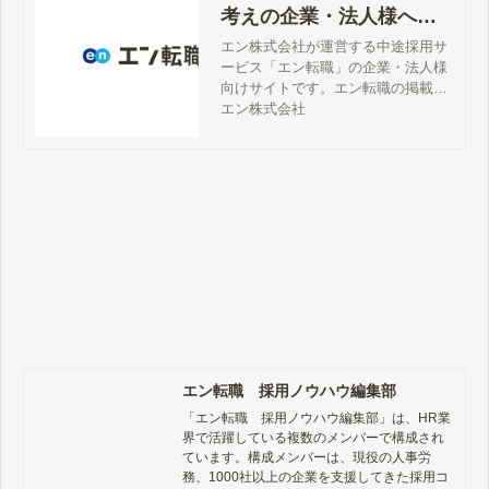
考えの企業・法人様へ
【公式】
エン株式会社が運営する中途採用サ
ービス「エン転職」の企業・法人様
向けサイトです。エン転職の掲載料
金、サービス詳細、特徴、評判、採
エン株式会社
用事例、媒体資料、お問い合わせ方
法などをご案内しています。
エン転職 採用ノウハウ編集部
「エン転職　採用ノウハウ編集部」は、HR業
界で活躍している複数のメンバーで構成され
ています。構成メンバーは、現役の人事労
務、1000社以上の企業を支援してきた採用コ