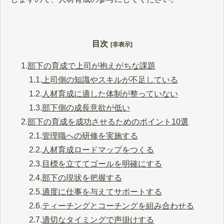
目次
[非表示]
1.
部下の育成で上司が抱えがちな課題
1.1.
上司側の知識やスキルが不足している
1.2.
人材育成に適した体制が整っていない
1.3.
部下側の成長意欲が低い
2.
部下の育成を成功させるためのポイント10選
2.1.
管理職への研修を実施する
2.2.
人材育成ロードマップをつくる
2.3.
目標を立ててゴールを明確にする
2.4.
部下の現状を把握する
2.5.
適度に仕事を与えてサポートする
2.6.
ティーチングとコーチングを組み合わせる
2.7.
適切なタイミングで声掛けする