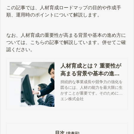
この記事では、人材育成ロードマップの目的や作成手
順、運用時のポイントについて解説します。
なお、人材育成の重要性が高まる背景や基本の進め方に
ついては、こちらの記事で解説しています。併せてご確
認ください。
人材育成とは？ 重要性が
高まる背景や基本の進め
方を解説
持続的な事業成長や競争力の強化を
図るには、人材の能力を最大限に生
かすことが重要です。そのためには
自社が求める能力・スキルの強化に
エン株式会社
取り組み、企業に貢献する人材へと
成長させる必要があります。今回
は、人材育成の目的や重要性が高ま
る背景、基本的な進め方をポイント
とともに解説します。
目次
[非表示]