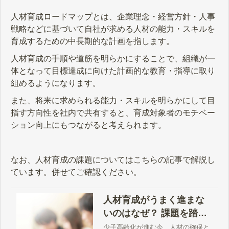
人材育成ロードマップとは、企業理念・経営方針・人事
戦略などに基づいて自社が求める人材の能力・スキルを
育成するための中長期的な計画を指します。
人材育成の手順や道筋を明らかにすることで、組織が一
体となって目標達成に向けた計画的な教育・指導に取り
組めるようになります。
また、将来に求められる能力・スキルを明らかにして目
指す方向性を社内で共有すると、育成対象者のモチベー
ション向上にもつながると考えられます。
なお、人材育成の課題についてはこちらの記事で解説し
ています。併せてご確認ください。
人材育成がうまく進まな
いのはなぜ？ 課題を踏ま
えた解決策とは
少子高齢化が進む今、人材の確保と