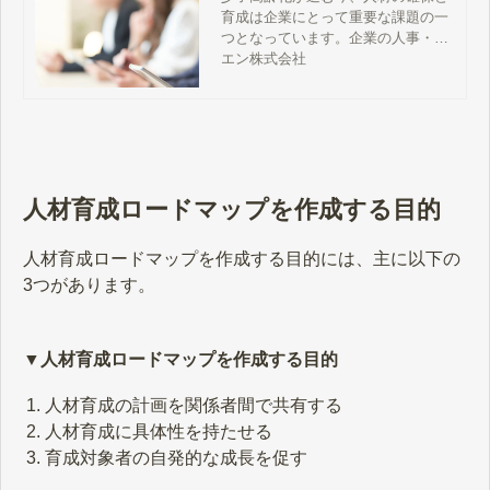
育成は企業にとって重要な課題の一
つとなっています。企業の人事・採
用担当者のなかには、人材育成に関
エン株式会社
する悩みを持つ方もいるのではない
でしょうか。この記事では、人材育
成を阻む課題と解決策について解説
します。
人材育成ロードマップを作成する目的
人材育成ロードマップを作成する目的には、主に以下の
3つがあります。
▼人材育成ロードマップを作成する目的
人材育成の計画を関係者間で共有する
人材育成に具体性を持たせる
育成対象者の自発的な成長を促す