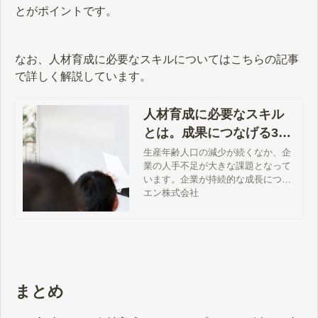
とがポイントです。
なお、人材育成に必要なスキルについてはこちらの記事
で詳しく解説しています。
人材育成に必要なスキル
とは。成果につなげる3つ
のポイント
生産年齢人口の減少が続くなか、企
業の人手不足が大きな課題となって
います。企業が持続的な成長につな
げるには、これからの時代に求めら
エン株式会社
れる新たな能力の習得も必要とされ
ています。今回は、人材育成に必要
なスキルと成果につなげるポイント
について解説します。
まとめ