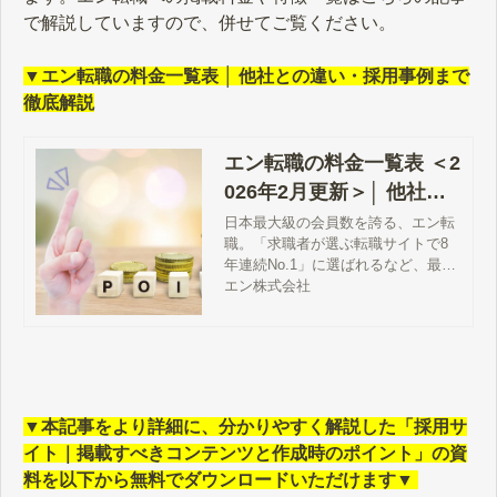
で解説していますので、併せてご覧ください。
▼エン転職の料金一覧表 │ 他社との違い・採用事例まで
徹底解説
エン転職の料金一覧表 ＜2
026年2月更新＞│ 他社と
の違い・採用事例まで徹
日本最大級の会員数を誇る、エン転
職。「求職者が選ぶ転職サイトで8
底解説
年連続No.1」に選ばれるなど、最も
注目度が高い求人サイトです。そん
エン株式会社
なエン転職の基本料金から、基本料
金よりお得に求人を掲載する方法、
他の求人サイトとの違いまで徹底解
説します。
▼本記事をより詳細に、分かりやすく解説した「採用サ
イト｜掲載すべきコンテンツと作成時のポイント」の資
料を以下から無料でダウンロードいただけます▼