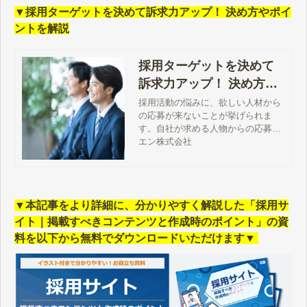
▼採用ターゲットを決めて訴求力アップ！ 決め方やポイ
ントを解説
採用ターゲットを決めて
訴求力アップ！ 決め方や
ポイントを解説
採用活動の悩みに、欲しい人材から
の応募が来ないことが挙げられま
す。自社が求める人物からの応募に
つなげるためには、採用ターゲット
エン株式会社
に魅力が伝わる求人広告やコンテン
ツの工夫が欠かせません。本記事で
は、採用ターゲットを設定する目的
や決め方、ポイントについて解説し
▼本記事をより詳細に、分かりやすく解説した「採用サ
ます。
イト｜掲載すべきコンテンツと作成時のポイント」の資
料を以下から無料でダウンロードいただけます▼