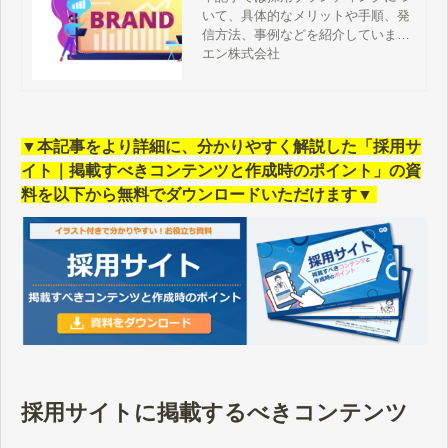
いて、具体的なメリットや手順、発
信方法、事例などを紹介していま
す。「採用ブランディングって
エン株式会社
何？」「取り組みたいけどどうした
らいいかわからない…」とお悩みの
方は、ぜひ参考にしてください。
▼本記事をより詳細に、分かりやすく解説した「採用サ
イト｜掲載すべきコンテンツと作成時のポイント」の資
料を以下から無料でダウンロードいただけます▼
採用サイトに掲載するべきコンテンツ