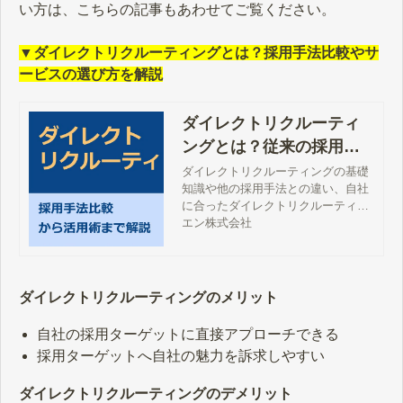
い方は、こちらの記事もあわせてご覧ください。
▼ダイレクトリクルーティングとは？採用手法比較やサ
ービスの選び方を解説
ダイレクトリクルーティ
ングとは？従来の採用方
法との比較・サービスの
ダイレクトリクルーティングの基礎
知識や他の採用手法との違い、自社
選び方
に合ったダイレクトリクルーティン
グサービスの選び方まで徹底解説し
エン株式会社
ております。本記事でしかご紹介し
ていないノウハウが満載となります
ので、ぜひご参考ください。
ダイレクトリクルーティングのメリット
自社の採用ターゲットに直接アプローチできる
採用ターゲットへ自社の魅力を訴求しやすい
ダイレクトリクルーティングのデメリット