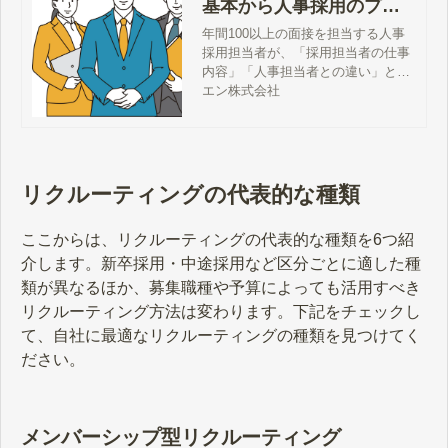
基本から人事採用のプロ
になる方法まで徹底解説
年間100以上の面接を担当する人事
採用担当者が、「採用担当者の仕事
内容」「人事担当者との違い」とい
った基礎的な知識をご紹介。さら
エン株式会社
に、「採用担当者の選び方」や「採
用のプロフェッショナル」と呼ばれ
るために身につけたい知識・スキル
についても徹底解説します。
リクルーティングの代表的な種類
ここからは、リクルーティングの代表的な種類を6つ紹
介します。新卒採用・中途採用など区分ごとに適した種
類が異なるほか、募集職種や予算によっても活用すべき
リクルーティング方法は変わります。下記をチェックし
て、自社に最適なリクルーティングの種類を見つけてく
ださい。
メンバーシップ型リクルーティング