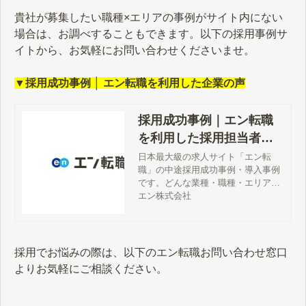
貴社が募集したい職種×エリアの事例がサイト内にない
場合は、お調べすることもできます。以下の採用事例サ
イトから、お気軽にお問い合わせくださいませ。
▼採用成功事例 │ エン転職を利用した企業の声
採用成功事例｜エン転職
を利用した採用担当者の
声
日本最大級の求人サイト「エン転
職」の中途採用成功事例・導入事例
です。どんな業種・職種・エリアの
募集で、何名応募が集まったのか？
エン株式会社
実際に掲載された求人広告ととも
に、応募数・面接数・内定数・入社
数まで詳細に公開しております。
採用でお悩みの際は、以下のエン転職お問い合わせ窓口
よりお気軽にご相談ください。