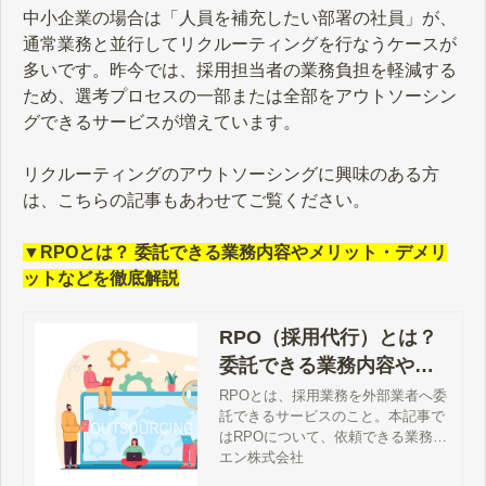
中小企業の場合は「人員を補充したい部署の社員」が、
通常業務と並行してリクルーティングを行なうケースが
多いです。昨今では、採用担当者の業務負担を軽減する
ため、選考プロセスの一部または全部をアウトソーシン
グできるサービスが増えています。
リクルーティングのアウトソーシングに興味のある方
は、こちらの記事もあわせてご覧ください。
▼RPOとは？ 委託できる業務内容やメリット・デメリ
ットなどを徹底解説
RPO（採用代行）とは？
委託できる業務内容やメ
リット・デメリットを解
RPOとは、採用業務を外部業者へ委
託できるサービスのこと。本記事で
説
はRPOについて、依頼できる業務内
容やメリット・デメリットを解説し
エン株式会社
ます。RPOに採用業務を依頼すると