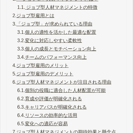
1.1.
ジョブ型人材マネジメントの特徴
2.
ジョブ型雇用とは
3.
「ジョブ型」が求められている理由
3.1.
個人の適性を活かした最適な配置
3.2.
変化に対応しやすい柔軟性
3.3.
個人の成長とモチベーション向上
3.4.
チームのパフォーマンス向上
4.
ジョブ型雇用のメリット
5.
ジョブ型雇用のデメリット
6.
ジョブ型人材マネジメントが注目される理由
6.1.
個別の役職に適合した人材配置が可能
6.2.
育成や評価が明確化される
6.3.
キャリアパスが明確化される
6.4.
リソースの効率的な活用
6.5.
変化への適応が容易
7.
ジョブ型人材マネジメントの期待効果と懸念点