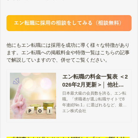
他にもエン転職には採用を成功に導く様々な特徴があり
ます。エン転職への掲載料金や特徴一覧はこちらの記事
で解説していますので、併せてご覧ください。
エン転職の料金一覧表 ＜2
026年2月更新＞│ 他社と
の違い・採用事例まで徹
日本最大級の会員数を誇る、エン転
職。「求職者が選ぶ転職サイトで8
底解説
年連続No.1」に選ばれるなど、最も
注目度が高い求人サイトです。そん
エン株式会社
なエン転職の基本料金から、基本料
金よりお得に求人を掲載する方法、
他の求人サイトとの違いまで徹底解
説します。