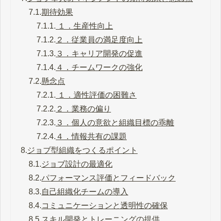
7.1.
期待効果
7.1.1.
１．生産性向上
7.1.2.
２．従業員の満足度向上
7.1.3.
３．キャリア開発の促進
7.1.4.
４．チームワークの強化
7.2.
懸念点
7.2.1.
１．適性評価の困難さ
7.2.2.
２．業務の偏り
7.2.3.
３．個人の意欲と組織目標の乖離
7.2.4.
４．情報共有の課題
8.
ジョブ型組織をつくるポイント
8.1.
ジョブ設計の最適化
8.2.
パフォーマンス評価とフィードバック
8.3.
自己組織化チームの導入
8.4.
コミュニケーションと透明性の確保
8.5.
スキル開発とトレーニングの提供