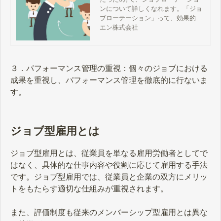
ンについて詳しくなれます。「ジョ
転職｜【公式】企業様向
ブローテーション」って、効果的な
けサイト
の？いまの時代に合わないって、本
エン株式会社
当？向いている会社と、向いていな
い会社は何が違うの？経営者や人事
担当者が気になる情報をまとめまし
た。
３．パフォーマンス管理の重視：個々のジョブにおける
成果を重視し、パフォーマンス管理を徹底的に行ないま
す。
ジョブ型雇用とは
ジョブ型雇用とは、従業員を単なる雇用労働者としてで
はなく、具体的な仕事内容や役割に応じて雇用する手法
です。ジョブ型雇用では、従業員と企業の双方にメリッ
トをもたらす適切な仕組みが重視されます。
また、評価制度も従来のメンバーシップ型雇用とは異な