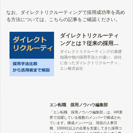
説明します。
なお、ダイレクトリクルーティングで採用成功率を高め
る方法については、こちらの記事をご確認ください。
ダイレクトリクルーティ
ングとは？従来の採用方
法との比較・サービスの
ダイレクトリクルーティングの基礎
知識や他の採用手法との違い、自社
選び方
に合ったダイレクトリクルーティン
グサービスの選び方まで徹底解説し
エン株式会社
ております。本記事でしかご紹介し
ていないノウハウが満載となります
ので、ぜひご参考ください。
エン転職 採用ノウハウ編集部
「エン転職　採用ノウハウ編集部」は、HR業
界で活躍している複数のメンバーで構成され
ています。構成メンバーは、現役の人事労
務、1000社以上の企業を支援してきた採用コ