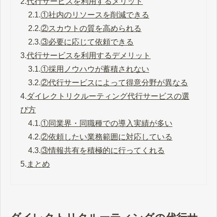
2.
代行サービスを利用するメリット
2.1.
①社内のリソースを削減できる
2.2.
②スカウトの質を高められる
2.3.
③必要に応じて依頼できる
3.
代行サービスを利用するデメリット
3.1.
①採用ノウハウが蓄積されない
3.2.
②代行サービスによって得意分野が異なる
4.
ダイレクトリクルーティング代行サービスの選
び方
4.1.
①同業界・同職種での導入実績が多い
4.2.
②依頼したい業務範囲に対応している
4.3.
③情報共有を積極的に行ってくれる
5.
まとめ