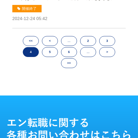
る採用ブランディングセミナー
開催終了
2024-12-24 05:42
<<
<
…
2
3
4
5
6
…
>
>>