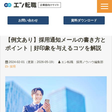
お問い合わせ
資料ダウンロード
サービス一覧
【例文あり】採用通知メールの書き方と
採用ノウハウ
ポイント｜好印象を与えるコツを解説
採用事例
セミナー情報
2024-02-01
（更新：
2026-05-19
）
エン転職 採用ノウハウ編集部
採用
お役立ち資料