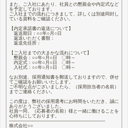
また、ご入社にあたり、社員との懇親会や内定式など
を予定しております。
ご入社までの流れにつきまして、詳しくは別途同封し
ている資料をご確認ください。
【内定承諾書の返送について】
返送期日：○○年○月○日
返送いただく書類：
返送先住所：
【ご入社までの大まかな流れについて】
懇親会：○○年○月○日 〇時～
内定式：○○年○月○日 〇時～
入社式：○○年○月○日 〇時～
なお別途、採用通知書を郵送しておりますので、併せ
てご確認をお願いいたします。
ご不明な点がございましたら、（採用担当者の名前）
までご連絡ください。
この度は、弊社の採用選考にお時間をいただき、誠に
ありがとうございました。
社員一同、（応募者の名前）様と一緒に働けることを
心待ちにしております。
―――――――――――――――――――――
株式会社○○