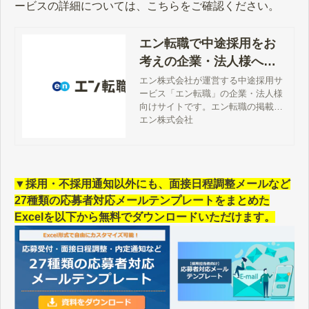
ービスの詳細については、こちらをご確認ください。
エン転職で中途採用をお
考えの企業・法人様へ
【公式】
エン株式会社が運営する中途採用サ
ービス「エン転職」の企業・法人様
向けサイトです。エン転職の掲載料
金、サービス詳細、特徴、評判、採
エン株式会社
用事例、媒体資料、お問い合わせ方
法などをご案内しています。
▼採用・不採用通知以外にも、面接日程調整メールなど
27種類の応募者対応メールテンプレートをまとめた
Excelを以下から無料でダウンロードいただけます。