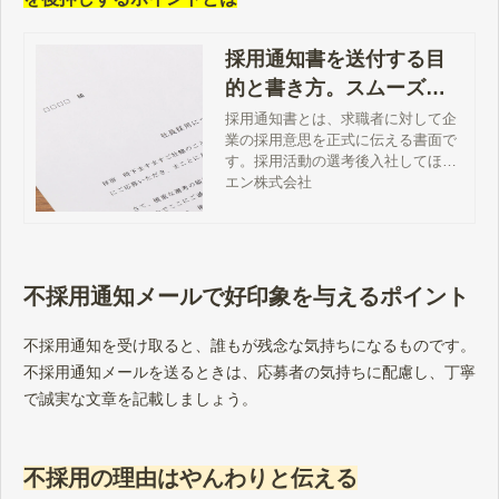
採用通知書を送付する目
的と書き方。スムーズな
入社を後押しするポイン
採用通知書とは、求職者に対して企
業の採用意思を正式に伝える書面で
トとは
す。採用活動の選考後入社してほし
い人材が決まったら、企業側から求
エン株式会社
職者へ採用通知書を送付します。こ
の記事では、採用通知書の送付する
目的と書き方、スムーズな入社につ
なげるポイントについて解説しま
す。
不採用通知メールで好印象を与えるポイント
不採用通知を受け取ると、誰もが残念な気持ちになるものです。
不採用通知メールを送るときは、応募者の気持ちに配慮し、丁寧
で誠実な文章を記載しましょう。
不採用の理由はやんわりと伝える