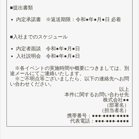
■提出書類
内定承諾書 ※返送期限：令和●年●月●日 必着
■入社までのスケジュール
内定者面談 令和●年●月●日
入社説明会 令和●年●月●日
※各イベントの実施時間や概要につきましては、別
途メールにてご連絡いたします。
※ご不明点等ございましたら、以下の連絡先へお問
い合わせください。
以上
本件に関するお問い合わせ先
株式会社●●
（部署名）
（担当者名）
携帯番号：●●●-●●●●-●●●●
代表電話：●●●-●●●-●●●●