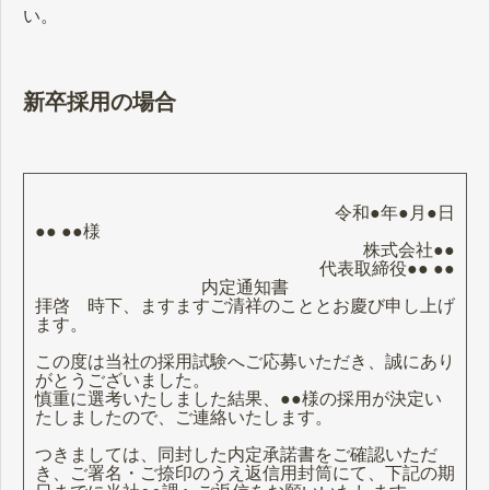
い。
新卒採用の場合
令和●年●月●日
●● ●●様
株式会社●●
代表取締役●● ●●
内定通知書
拝啓 時下、ますますご清祥のこととお慶び申し上げ
ます。
この度は当社の採用試験へご応募いただき、誠にあり
がとうございました。
慎重に選考いたしました結果、●●様の採用が決定い
たしましたので、ご連絡いたします。
つきましては、同封した内定承諾書をご確認いただ
き、ご署名・ご捺印のうえ返信用封筒にて、下記の期