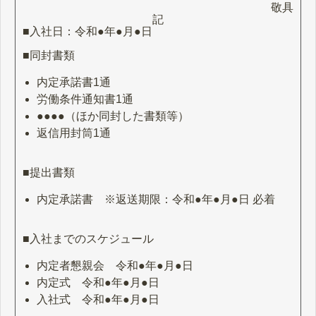
敬具
記
■入社日：令和●年●月●日
■同封書類
内定承諾書1通
労働条件通知書1通
●●●●（ほか同封した書類等）
返信用封筒1通
■提出書類
内定承諾書 ※返送期限：令和●年●月●日 必着
■入社までのスケジュール
内定者懇親会 令和●年●月●日
内定式 令和●年●月●日
入社式 令和●年●月●日