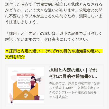
送付した時点で「労働契約が成立した状態とみなされる
かどうか」という大きな違いがあります。求職者との間
に不要なトラブルが生じるのを防ぐため、混同しないよ
う注意しましょう。
「採用」と「内定」の違いは、以下の記事でより詳しく
解説していますので、ぜひ参考にしてください。
▼採用と内定の違い｜それぞれの目的や通知書の違い、
文例を紹介
採用と内定の違い｜それ
ぞれの目的や通知書の違
い、文例を紹介
本記事では、採用と内定の違いを詳
しく解説するほか、各通知を出すと
きのテンプレートや注意点も紹介し
ます。取り消しが認められる場合な
エン株式会社
ど、イレギュラーなケースについて
も解説しますので、ぜひ参考にして