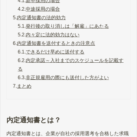
4.1.
新卒採用の場合
4.2.
中途採用の場合
5.
内定通知書の法的効力
5.1.
発行後の取り消しは「解雇」にあたる
5.2.
内々定に法的効力はない
6.
内定通知書を送付するときの注意点
6.1.
できるだけ早めに送付する
6.2.
内定承諾～入社までのスケジュールを記載す
る
6.3.
非正規雇用の際にも送付した方がよい
7.
まとめ
内定通知書とは？
内定通知書とは、企業が自社の採用選考を合格した求職