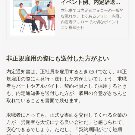
イベント例、内定辞退を
防ぐポイントも解説
本記事では内定者フォローの一般的
な流れや、よくあるフォロー内容、
内定者フォローで大切なポイントに
ついて解説します。適切な内定者フ
エン株式会社
ォローを行ない、内定辞退を防ぎま
しょう。
非正規雇用の際にも送付した方がよい
内定通知書は、正社員を雇用するときだけでなく、非正
規雇用の際にも発行・送付した方がよいでしょう。求職
者をパートやアルバイト、契約社員として採用するとき
も、内定通知書を送付した方が、雇用の合意がきちんと
取れていることを書面で残せます。
求職者にとっても、正式な書面を交付してくれる企業の
方が「労働者を大切にする良い会社だ」と感じられて、
安心できるでしょう。ただし、「契約期間がごく短期