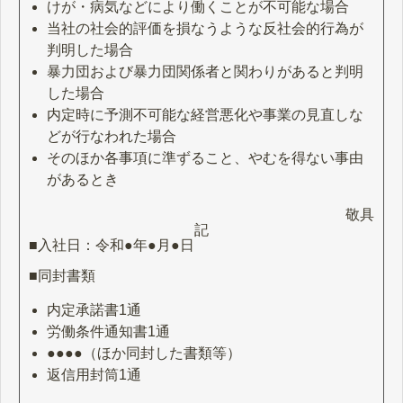
けが・病気などにより働くことが不可能な場合
当社の社会的評価を損なうような反社会的行為が
判明した場合
暴力団および暴力団関係者と関わりがあると判明
した場合
内定時に予測不可能な経営悪化や事業の見直しな
どが行なわれた場合
そのほか各事項に準ずること、やむを得ない事由
があるとき
敬具
記
■入社日：令和●年●月●日
■同封書類
内定承諾書1通
労働条件通知書1通
●●●●（ほか同封した書類等）
返信用封筒1通