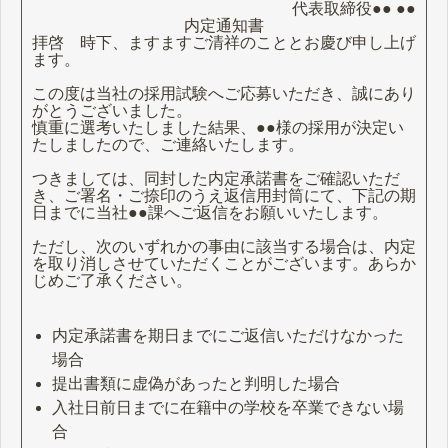
代表取締役●● ●●
内定通知書
拝啓 時下、ますますご清祥のこととお慶び申し上げ
ます。
この度は当社の採用試験へご応募いただき、誠にあり
がとうございました。
慎重に選考いたしました結果、●●様の採用が決定い
たしましたので、ご連絡いたします。
つきましては、同封した内定承諾書をご確認いただ
き、ご署名・ご捺印のうえ返信用封筒にて、下記の期
日までに当社●●課へご返信をお願いいたします。
ただし、次のいずれかの事由に該当する場合は、内定
を取り消しさせていただくことがございます。あらか
じめご了承ください。
内定承諾書を期日までにご返信いただけなかった
場合
提出書類に虚偽があったと判明した場合
入社日前日までに在籍中の学校を卒業できない場
合