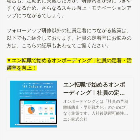
場合も、定期的に実施した方が、研修内容が身につきや
すくなるため、さらなるスキル向上・モチベーションア
ップにつながるでしょう。
フォローアップ研修以外の社員定着につながる施策は、
以下でもご紹介しております。社員の定着率にお悩みの
方は、こちらの記事もあわせてご覧ください。
▼エン転職で始めるオンボーディング丨社員の定着・活
躍率を向上！
エン転職で始めるオンボ
ーディング丨社員の定
着・活躍率を向上！ - エン
オンボーディングとは「社員の早期
離職防止・早期戦力化」のために行
転職｜【公式】企業様向
なう施策です。入社後活躍可能性が
けサイト
高い人材を採用することを強みとす
エン株式会社
るエン転職で、オンボーディングを
始める方法をご紹介します。