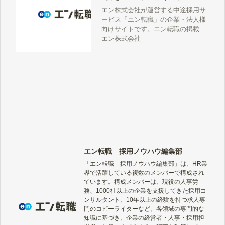
【公式】
エン株式会社が運営する中途採用サ
ービス「エン転職」の企業・法人様
向けサイトです。エン転職の掲載料
金、サービス詳細、特徴、評判、採
エン株式会社
用事例、媒体資料、お問い合わせ方
法などをご案内しています。
エン転職 採用ノウハウ編集部
「エン転職　採用ノウハウ編集部」は、HR業
界で活躍している複数のメンバーで構成され
ています。構成メンバーは、現役の人事労
務、1000社以上の企業を支援してきた採用コ
ンサルタント、10年以上の経験を持つ求人専
門のコピーライターなど。各領域の専門的な
知識に基づき、企業の経営者・人事・採用担