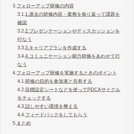
3.
フォローアップ研修の内容
3.1.
1.過去の研修内容・業務を振り返って課題を
確認
3.2.
2.プレゼンテーションやディスカッションを
行なう
3.3.
3.キャリアプランを作成する
3.4.
4.コミュニケーション能力研修をあわせて行
なう
4.
フォローアップ研修を実施するときのポイント
4.1.
研修の目的を参加者と共有する
4.2.
目標設定シートなどを使ってPDCAサイクル
をチェックする
4.3.
話しやすい環境を整える
4.4.
フィードバックをしてもらう
5.
まとめ