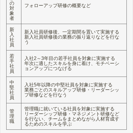
の
フォローアップ研修の概要など
対
象
者
新
新入社員研修後、一定期間を置いて実施する
入
新入社員研修後の業務の振り返りなどを行な
社
う
員
若
入社2～3年目の若手社員を対象に実施する
手
年次に適したスキルを身に着け、モチベーシ
社
ョンアップにつなげる
員
中
入社5年以降の中堅社員を対象に実施する
堅
業務ごとのスキルアップ研修・リーダーシッ
社
プ研修などを行なう
員
管理職に就いている社員を対象に実施する
管
リーダーシップ研修・マネジメント研修など
理
を行ない、チームをまとめながら人材育成す
職
るためのスキルを学ぶ