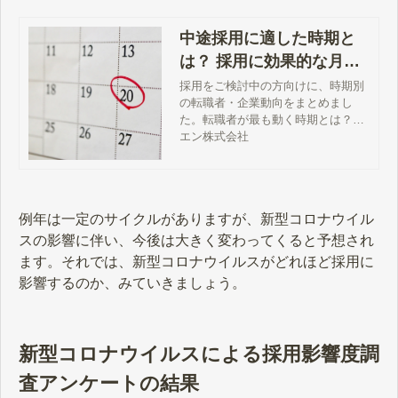
中途採用に適した時期と
は？ 採用に効果的な月別
戦略とやるべきことを解
採用をご検討中の方向けに、時期別
の転職者・企業動向をまとめまし
説
た。転職者が最も動く時期とは？ラ
イバル求人が少ない時期はいつ？…
エン株式会社
など、失敗しない採用活動のため
に、最適なタイミングを見定めるヒ
ントをご用意しています。
例年は一定のサイクルがありますが、新型コロナウイル
スの影響に伴い、今後は大きく変わってくると予想され
ます。それでは、新型コロナウイルスがどれほど採用に
影響するのか、みていきましょう。
新型コロナウイルスによる採用影響度調
査アンケートの結果