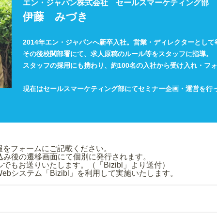
エン・ジャパン株式会社 セールスマーケティング部
伊藤 みづき
2014年エン・ジャパンへ新卒入社。営業・ディレクターとして
その後校閲部署にて、求人原稿のルール等をスタッフに指導。
スタッフの採用にも携わり、約100名の入社から受け入れ・フ
現在はセールスマーケティング部にてセミナー企画・運営を行
み情報をフォームにご記載ください。
申込み後の遷移画面にて個別に発行されます。
もお送りいたします。（「Bizibl」より送付）
bシステム「Bizibl」を利用して実施いたします。