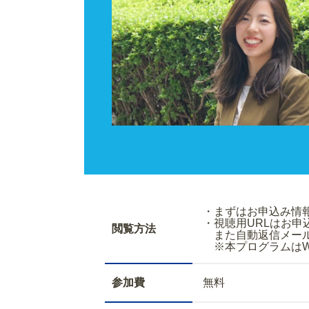
・まずはお申込
・視聴用URLはお
閲覧方法
また自動返信メールで
※本プログラムはWe
参加費
無料